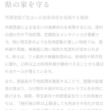
県の家を守る
無機塗料で実現する外壁塗装の長寿命化
無機塗料が外壁塗装の耐久性を高める理由
外壁塗装で住まいの長寿命化を実現する秘訣
外壁塗装に無機塗料を選ぶメリットとは
外壁塗装による住まいの長寿命化を実現するには、塗料
無機塗料の外壁塗装でメンテナンス頻度を
の選び方や下地処理、定期的なメンテナンスが重要で
減らす
す。特に埼玉県のような気候変動が激しい地域では、紫
外壁塗装の寿命を無機塗料で伸ばすコツ
外線や雨風、寒暖差に強い高耐久性塗料が求められま
埼玉県に適した無機塗料の外壁塗装とは
す。例えば、フッ素系や無機系塗料は、耐候性や防汚性
劣化を防ぐ外壁塗装の選び方と施工法
に優れ、15年以上の耐用年数が期待できることから選ば
外壁塗装で劣化を防ぐ素材と施工法の選び
れるケースが増えています。
方
また、塗装前の下地処理を徹底することで、塗膜の密着
埼玉県で外壁塗装の耐久性を左右する要因
性が高まり、ひび割れや剥がれなどのトラブルを未然に
外壁塗装の下地処理で長寿命を実現する方
防げます。実際、埼玉県内で外壁塗装を行った利用者か
法
らは、「施行後10年以上経過しても色あせや劣化が目立