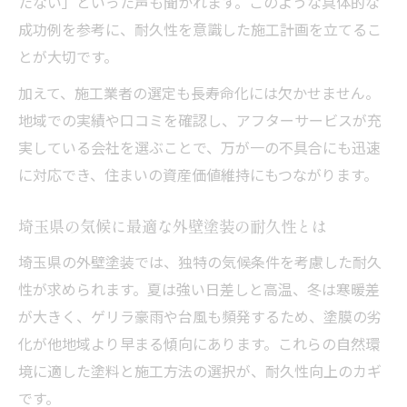
劣化しにくい外壁塗装を選ぶチェックポイ
たない」といった声も聞かれます。このような具体的な
ント
成功例を参考に、耐久性を意識した施工計画を立てるこ
とが大切です。
外壁塗装のトラブルを回避する施工の注意
点
加えて、施工業者の選定も長寿命化には欠かせません。
埼玉県で失敗しない外壁塗装の判断基準
地域での実績や口コミを確認し、アフターサービスが充
実している会社を選ぶことで、万が一の不具合にも迅速
外壁塗装で信頼できる業者を見極める方法
に対応でき、住まいの資産価値維持にもつながります。
埼玉県の外壁塗装業者選びで重視すべき点
外壁塗装で悪質業者を避けるチェックリス
埼玉県の気候に最適な外壁塗装の耐久性とは
ト
埼玉県の外壁塗装では、独特の気候条件を考慮した耐久
外壁塗装の見積もりで確認したい耐久性
性が求められます。夏は強い日差しと高温、冬は寒暖差
外壁塗装のアフターサービスと保証の重要
が大きく、ゲリラ豪雨や台風も頻発するため、塗膜の劣
性
化が他地域より早まる傾向にあります。これらの自然環
外壁塗装の耐久性を高める最新対策法
境に適した塗料と施工方法の選択が、耐久性向上のカギ
最新技術を活かした外壁塗装の耐久性強化
です。