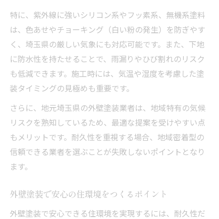
策
特に、紫外線に強いシリコン系やフッ素系、無機系塗料
外壁塗装の耐候性を上げるメンテナンス術
は、色あせやチョーキング（白い粉の発生）を防ぎやす
埼玉県で注目の外壁塗装最新施工法とは
く、埼玉県の厳しい気象にも対応可能です。また、下地
省エネにも貢献する外壁塗装の工夫ポイン
に防水性を持たせることで、雨漏りやひび割れのリスク
ト
も低減できます。施工時には、気温や湿度を考慮した塗
外壁塗装の耐久性向上に役立つ補助制度
装タイミングの見極めも重要です。
長期コスト削減を叶える外壁塗装のコツ
さらに、地元埼玉県の外壁塗装業者は、地域特有の気候
外壁塗装で長期コスト削減を実現する方法
リスクを熟知しているため、最適な提案を受けやすい点
埼玉県で外壁塗装の費用対効果を高める工
もメリットです。耐久性を重視する場合、地域密着型の
夫
信頼できる業者を選ぶことが失敗しないポイントとなり
ます。
無機塗料導入で外壁塗装のメンテ頻度を低
減
外壁塗装で安心の住環境をつくるポイント
外壁塗装の助成金や補助金活用のポイント
外壁塗装で安心できる住環境を実現するには、耐久性だ
外壁塗装の耐久性がもたらす経済的メリッ