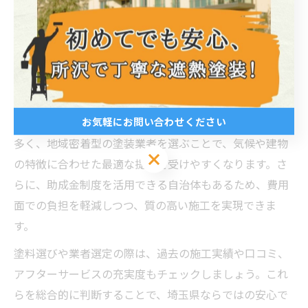
埼玉県の外壁塗装では、地域特有の気候条件に合った無
機塗料の選定が重要です。夏の強い日差しやゲリラ豪
雨、冬の寒暖差といった気象変化に強い塗料を選ぶこと
で、塗膜の劣化を抑えられます。
また、埼玉県内では「さいたま市 外壁塗装高評価」や
お気軽にお問い合わせください
「川口市 外壁塗装 おすすめ」といった評判の良い業者が
多く、地域密着型の塗装業者を選ぶことで、気候や建物
お気軽にお問い合わせください
の特徴に合わせた最適な提案を受けやすくなります。さ
らに、助成金制度を活用できる自治体もあるため、費用
面での負担を軽減しつつ、質の高い施工を実現できま
す。
塗料選びや業者選定の際は、過去の施工実績や口コミ、
アフターサービスの充実度もチェックしましょう。これ
らを総合的に判断することで、埼玉県ならではの安心で