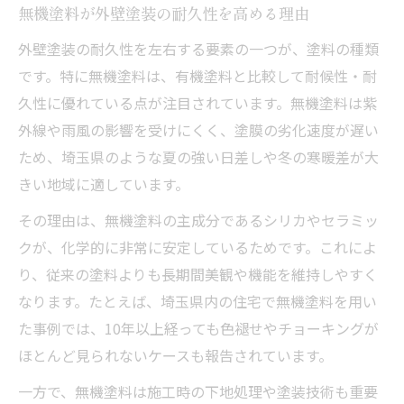
無機塗料が外壁塗装の耐久性を高める理由
外壁塗装の耐久性を左右する要素の一つが、塗料の種類
です。特に無機塗料は、有機塗料と比較して耐候性・耐
久性に優れている点が注目されています。無機塗料は紫
外線や雨風の影響を受けにくく、塗膜の劣化速度が遅い
ため、埼玉県のような夏の強い日差しや冬の寒暖差が大
きい地域に適しています。
その理由は、無機塗料の主成分であるシリカやセラミッ
クが、化学的に非常に安定しているためです。これによ
り、従来の塗料よりも長期間美観や機能を維持しやすく
なります。たとえば、埼玉県内の住宅で無機塗料を用い
た事例では、10年以上経っても色褪せやチョーキングが
ほとんど見られないケースも報告されています。
一方で、無機塗料は施工時の下地処理や塗装技術も重要