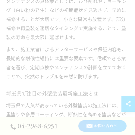
メンテナンスの具体策としては、ひび割れやチョーキン
グ（白い粉の発生）などの初期症状を見逃さず、早めに
補修することが大切です。小さな異常も放置せず、部分
補修や再塗装を適切なタイミングで実施することで、塗
装の寿命を最大限に延ばせます。
また、施工業者によるアフターサービスや保証内容も、
長期的な耐候性維持には重要な要素です。信頼できる業
者を選び、定期点検やメンテナンスの計画を立てておく
ことで、突然のトラブルを未然に防げます。
埼玉県で注目の外壁塗装最新施工法とは
埼玉県で人気が高まっている外壁塗装の施工法には、二
重塗りや多層コーティング、断熱性を高める塗装などが
あります。これらは、従来よりも塗膜の厚みや密着性を
04-2968-6951
お問い合わせ
強化することで、耐久性と耐候性の両立を実現していま