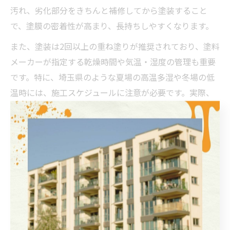
汚れ、劣化部分をきちんと補修してから塗装すること
で、塗膜の密着性が高まり、長持ちしやすくなります。
また、塗装は2回以上の重ね塗りが推奨されており、塗料
メーカーが指定する乾燥時間や気温・湿度の管理も重要
です。特に、埼玉県のような夏場の高温多湿や冬場の低
温時には、施工スケジュールに注意が必要です。実際、
適切な施工管理がなされなかった場合、塗膜の剥がれや
ひび割れといったトラブルが報告されています。
経験豊富な業者を選び、事前の打ち合わせで施工手順や
保証内容を確認することで、無機塗料のメリットを最大
限に活かせます。長期的な安心のためにも、細部まで手
を抜かない施工を心がけましょう。
埼玉県に適した無機塗料の外壁塗装とは