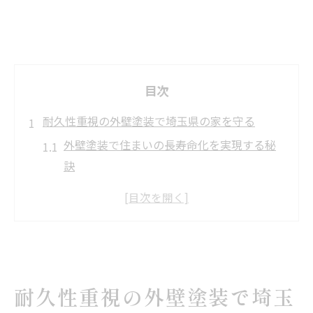
目次
耐久性重視の外壁塗装で埼玉県の家を守る
外壁塗装で住まいの長寿命化を実現する秘
訣
埼玉県の気候に最適な外壁塗装の耐久性と
は
外壁塗装で安心の住環境をつくるポイント
長持ちする外壁塗装が選ばれる理由と効果
外壁塗装によるコスト削減と維持管理の工
耐久性重視の外壁塗装で埼玉
夫