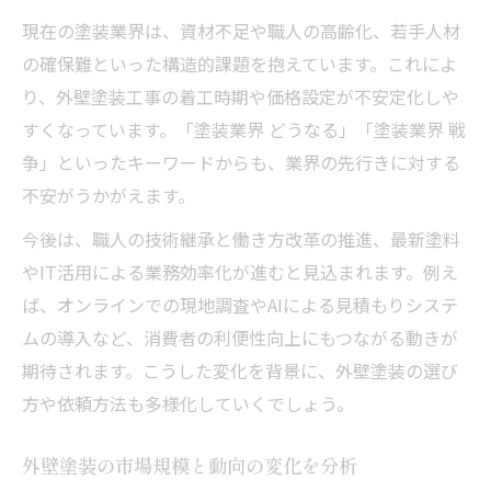
外壁塗装で失敗しないカラー選定のポイン
現在の塗装業界は、資材不足や職人の高齢化、若手人材
ト
の確保難といった構造的課題を抱えています。これによ
資材不足時代の外壁塗装対策とは
り、外壁塗装工事の着工時期や価格設定が不安定化しや
外壁塗装における資材不足への具体策
すくなっています。「塗装業界 どうなる」「塗装業界 戦
争」といったキーワードからも、業界の先行きに対する
シンナー不足が外壁塗装工事に与える影響
不安がうかがえます。
を解説
外壁塗装の材料確保と依頼時の注意点
今後は、職人の技術継承と働き方改革の推進、最新塗料
やIT活用による業務効率化が進むと見込まれます。例え
資材高騰時代に外壁塗装を賢く進める方法
ば、オンラインでの現地調査やAIによる見積もりシステ
外壁塗装の納期遅延リスクとその回避策
ムの導入など、消費者の利便性向上にもつながる動きが
これからの外壁塗装に必要な判断力
期待されます。こうした変化を背景に、外壁塗装の選び
外壁塗装で後悔しないための判断の軸
方や依頼方法も多様化していくでしょう。
業界動向から読み解く外壁塗装の選択基準
塗装業界の将来性と外壁塗装の賢い選択法
外壁塗装の市場規模と動向の変化を分析