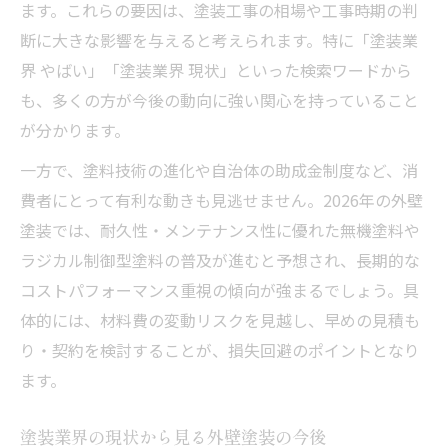
ます。これらの要因は、塗装工事の相場や工事時期の判
外壁塗装のベストな時期と市場変化
断に大きな影響を与えると考えられます。特に「塗装業
外壁塗装に適したタイミングと見極め方
界 やばい」「塗装業界 現状」といった検索ワードから
も、多くの方が今後の動向に強い関心を持っていること
市場変化を踏まえた外壁塗装の施工時期と
が分かります。
は
塗料値上げ前後における外壁塗装の判断
一方で、塗料技術の進化や自治体の助成金制度など、消
外壁塗装の時期選びで後悔しないためのコ
費者にとって有利な動きも見逃せません。2026年の外壁
ツ
塗装では、耐久性・メンテナンス性に優れた無機塗料や
ラジカル制御型塗料の普及が進むと予想され、長期的な
工期遅延が外壁塗装時期に及ぼす影響
コストパフォーマンス重視の傾向が強まるでしょう。具
トレンドカラーで叶える安心の外壁塗装
体的には、材料費の変動リスクを見越し、早めの見積も
外壁塗装トレンドカラーの特徴と選び方
り・契約を検討することが、損失回避のポイントとなり
2026年注目の外壁塗装カラー傾向を解説
ます。
外壁塗装で流行色と機能性を両立する方法
おしゃれと実用性を兼ねた外壁塗装配色術
塗装業界の現状から見る外壁塗装の今後