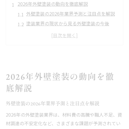
2026年外壁塗装の動向を徹底解説
外壁塗装の2026年業界予測と注目点を解説
塗装業界の現状から見る外壁塗装の今後
外壁塗装の市場規模と動向の変化を分析
塗料値上げが外壁塗装に与える影響とは
シンナー不足が外壁塗装現場に及ぼす課題
先行き不安な塗装業界から見た選択肢
外壁塗装の選択肢と業界の現状を整理
2026年外壁塗装の動向を徹
塗装業界やばい状況で取るべき外壁塗装対
底解説
策
価格高騰期の外壁塗装で失敗しない選び方
外壁塗装の2026年業界予測と注目点を解説
業界の不安材料が外壁塗装に与える影響を
2026年の外壁塗装業界は、材料費の高騰や職人不足、資
解説
材調達の不安定化など、さまざまな課題が予測されてい
外壁塗装のプロが語る今後の選択肢と指針