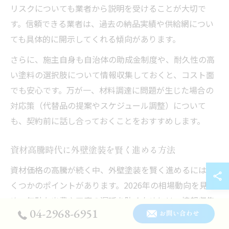
リスクについても業者から説明を受けることが大切で
す。信頼できる業者は、過去の納品実績や供給網につい
ても具体的に開示してくれる傾向があります。
さらに、施主自身も自治体の助成金制度や、耐久性の高
い塗料の選択肢について情報収集しておくと、コスト面
でも安心です。万が一、材料調達に問題が生じた場合の
対応策（代替品の提案やスケジュール調整）について
も、契約前に話し合っておくことをおすすめします。
資材高騰時代に外壁塗装を賢く進める方法
資材価格の高騰が続く中、外壁塗装を賢く進めるにはい
くつかのポイントがあります。2026年の相場動向を見極
め、無駄な出費や工事の遅延を防ぐためには、情報収集
04-2968-6951
お問い合わせ
と計画的な行動が不可欠です。特に塗料や足場材は値上