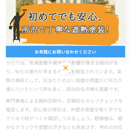
一般的に、外壁塗装の目安時期は10年前後とされていま
すが、実際には外壁の材質や立地条件、過去の塗料の種
類によっても異なります。
ポイントとしては、外壁の色あせやチョーキング（白い
粉が手につく現象）、ひび割れ、カビやコケの発生など
お気軽にお問い合わせください
が見られた場合、塗り替えのサインです。特に2026年に
かけては、気候変動や紫外線の影響が強まる傾向があ
お気軽にお問い合わせください
り、劣化の進行が早まるケースも報告されています。実
際の事例として、日当たりのよい南面や西面だけ劣化が
進んでいたという声も多く、部分的な点検も重要です。
専門業者による無料診断や、定期的なセルフチェックを
推奨します。初心者の場合は、外壁の表面を軽く手でな
でてみて粉がつくか確認してみましょう。経験者は、細
かなクラックや塗膜の浮きなども見逃さず、早めの対応