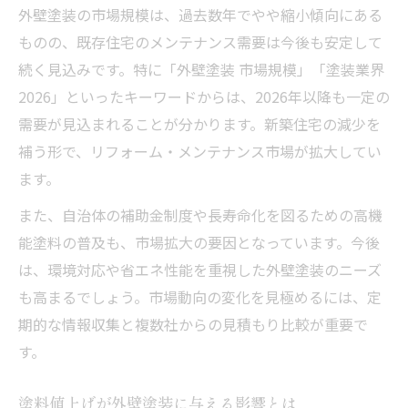
価格や時期だけに惑わされない外壁塗装判
外壁塗装の市場規模は、過去数年でやや縮小傾向にある
断
ものの、既存住宅のメンテナンス需要は今後も安定して
信頼できる外壁塗装業者の見極め方とは
続く見込みです。特に「外壁塗装 市場規模」「塗装業界
2026」といったキーワードからは、2026年以降も一定の
需要が見込まれることが分かります。新築住宅の減少を
補う形で、リフォーム・メンテナンス市場が拡大してい
ます。
また、自治体の補助金制度や長寿命化を図るための高機
能塗料の普及も、市場拡大の要因となっています。今後
は、環境対応や省エネ性能を重視した外壁塗装のニーズ
も高まるでしょう。市場動向の変化を見極めるには、定
期的な情報収集と複数社からの見積もり比較が重要で
す。
塗料値上げが外壁塗装に与える影響とは