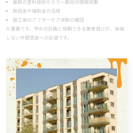
最新の塗料技術やカラー動向の情報収集
助成金や補助金の活用
施工後のアフターケア体制の確認
が重要です。早めの計画と信頼できる業者選びが、後悔
しない外壁塗装への近道です。
外壁塗装のベストな時期と市
場変化
外壁塗装に適したタイミングと見極め方
外壁塗装は、住まいの美観と耐久性を保つために欠かせ
ないメンテナンスです。適切なタイミングを見極めるこ
とで、余計な修繕費やトラブルを防ぐことができます。