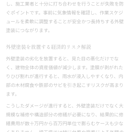
し、施工業者と十分に打ち合わせを行うことが失敗を防
外壁塗装で無料点検を装う業者に要注意
ぐポイントです。事前に気象情報を確認し、作業スケジ
安全な外壁塗装を実現するための確認事項
ュールを柔軟に調整することが安全かつ長持ちする外壁
塗装前に必須の外壁塗装チェックリスト
塗装につながります。
外壁塗装の施工環境で注視すべき条件
外壁塗装を放置する経済的リスク解説
適正な外壁塗装の施工時期と選び方
外壁塗装の劣化を放置すると、見た目の悪化だけでな
外壁塗装の工事監理体制を確認しよう
く、建物全体の資産価値が減少します。塗膜が剥がれた
外壁塗装の保証発行元と内容の重要性
りひび割れが進行すると、雨水が浸入しやすくなり、内
埼玉県で後悔しない外壁塗装の秘訣を大公開
部の木材腐食や鉄部のサビを引き起こすリスクが高まり
外壁塗装で資産価値を守るための工夫
ます。
埼玉県で安心できる外壁塗装の選び方
こうしたダメージが進行すると、外壁塗装だけでなく大
将来の修繕費用リスクを減らす外壁塗装法
規模な補修や構造部分の修繕が必要になり、結果的に修
外壁塗装の複数業者比較で失敗を防ぐ
繕費用が数十万円から百万円単位で膨らむケースも少な
外壁塗装のトラブル回避術と相談窓口活用
くありません。埼玉県では特に台風や強風による外壁の