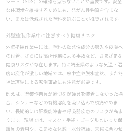
シート（SDS）の確認を怠らないことが重要です。安全
な住環境を維持するためにも、発がん性物質を含まな
い、または低減された塗料を選ぶことが推奨されます。
外壁塗装作業中に注意すべき健康リスク
外壁塗装作業中には、塗料の揮発性成分の吸入や皮膚へ
の付着、さらには高所作業による事故など、さまざまな
健康リスクが存在します。特に埼玉県のような気温・湿
度の変化が激しい地域では、熱中症や脱水症状、また冬
場は凍結による転倒事故にも注意が必要です。
例えば、塗装作業員が適切な保護具を装着しなかった場
合、シンナーなどの有機溶剤を吸い込んで頭痛やめま
い、長期的には肝機能障害や呼吸器疾患のリスクが高ま
ります。現場では、マスク・手袋・ゴーグルといった保
護具の着用や、こまめな休憩・水分補給、天候に合わせ