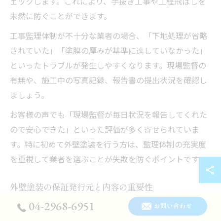
ェックします。これにより、手抜き工事や工程飛ばしを
未然に防ぐことができます。
工事監理体制が不十分な業者の場合、「下地処理が省略
されていた」「塗膜の厚みが基準に達していなかった」
といったトラブルが発生しやすくなります。現場監督の
有無や、施工中の写真記録、報告書の提出状況を確認し
ましょう。
お客様の声でも「現場監督が毎日状況を報告してくれた
ので安心できた」といった評価が多く寄せられていま
す。特に初めて外壁塗装を行う方は、監理体制の充実度
を重視して業者を選ぶことが失敗を防ぐポイントです。
外壁塗装の保証発行元と内容の重要性
04-2968-6951
外壁塗装の保証は、施工後の安心を裏付ける重要な要素
お問い合わせ
です。保証発行元には、施工業者自身が発行するもの