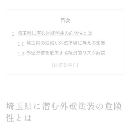
目次
埼玉県に潜む外壁塗装の危険性とは
埼玉県の気候が外壁塗装に与える影響
外壁塗装を放置する経済的リスク解説
外壁塗装で発生しやすい施工トラブル例
悪質業者による外壁塗装被害の傾向と対策
外壁塗装の劣化が安全性に及ぼすリスク
外壁塗装で発生する健康リスクを防ぐ知識
発がん性物質を含む外壁塗装材料の危険性
埼玉県に潜む外壁塗装の危険
外壁塗装作業中に注意すべき健康リスク
性とは
安全な外壁塗装を選ぶ塗料選択のポイント