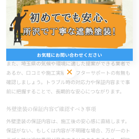
重な業者選びが不可欠です。
信頼できる業者かどうか判断するためには、まず現地調
査を丁寧に実施し、外壁の劣化状況や補修箇所をしっか
り確認してもらえるかをチェックしましょう。見積もり
内容が詳細に明記されているか、工事内容や使用塗料に
ついて具体的な説明があるかも重要なポイントです。
お気軽にお問い合わせください
また、埼玉県の気候や環境に適した提案ができる業者で
お気軽にお問い合わせください
あるか、口コミや施工実績、アフターサポートの有無も
確認しましょう。トラブル時の対応力や保証内容まで事
前に把握することで、長期的な安心につながります。
外壁塗装の保証内容で確認すべき事項
外壁塗装の保証内容は、施工後の安心感に直結します。
保証がない、もしくは内容が不明確な場合、万が一のト