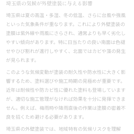
外壁塗装に伴う微粉塵吸入のリスク対策
埼玉県の気候が外壁塗装に与える影響
家族の健康を守る外壁塗装の安全基準
埼玉県は夏の高温・多湿、冬の低温、さらに台風や強風
信頼性重視なら外壁塗装の選定ポイント解説
といった気象条件が重なります。これにより外壁塗装の
信頼できる外壁塗装業者の見極め方
塗膜は紫外線や雨風にさらされ、通常よりも早く劣化し
やすい傾向があります。特に日当たりの良い南面は色褪
外壁塗装の保証内容で確認すべき事項
せやひび割れが進行しやすく、北面ではカビや藻の発生
施工管理体制で差がつく外壁塗装の品質
が見られます。
埼玉県の気候に適した外壁塗装の選択法
このような気候変動が塗装の耐久性や防水性に大きく影
口コミや実績から外壁塗装業者を評価
響するため、塗料選びや施工時期の見極めが重要です。
悪質業者の手口から身を守る外壁塗装対策
近年は耐候性や防カビ性に優れた塗料も登場しています
外壁塗装で多い悪質業者の特徴と回避策
が、適切な施工管理がなければ効果を十分に発揮できま
見積もりの不明瞭な外壁塗装業者に注意
せん。例えば、梅雨時や降雨直後の作業は塗膜の密着不
契約を急かす外壁塗装業者の心理戦防止
良を招くため避ける必要があります。
追加請求トラブルを防ぐ外壁塗装のポイン
埼玉県の外壁塗装では、地域特有の気候リスクを理解
ト