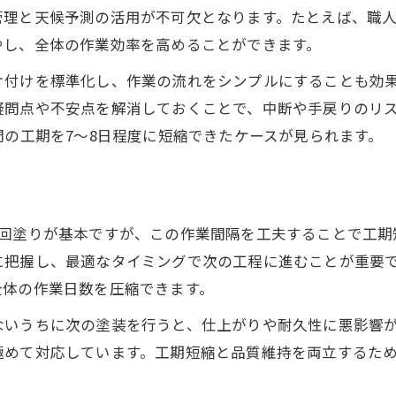
管理と天候予測の活用が不可欠となります。たとえば、職
外壁塗装と屋根塗装の同時施工の利点
やし、全体の作業効率を高めることができます。
工期を短くする外壁塗装の段取りと注意点
片付けを標準化し、作業の流れをシンプルにすることも効
外壁塗装の事前準備で工期短縮を実現
疑問点や不安点を解消しておくことで、中断や手戻りのリ
外壁塗装の足場設置と作業効率アップ法
間の工期を7～8日程度に短縮できたケースが見られます。
外壁塗装2度塗り・3回塗りの間隔の違い
外壁塗装で省略できない工程とは何か
外壁塗装で失敗しない段取りのコツ
3回塗りが基本ですが、この作業間隔を工夫することで工期
外壁塗装の工程管理が短縮のカギになる理由
に把握し、最適なタイミングで次の工程に進むことが重要
外壁塗装の工程管理が工期短縮に直結する
全体の作業日数を圧縮できます。
外壁塗装のスケジュール調整で無駄を削減
ないうちに次の塗装を行うと、仕上がりや耐久性に悪影響
外壁塗装の進行管理でトラブルを回避する
極めて対応しています。工期短縮と品質維持を両立するた
外壁塗装で乾燥時間を把握し短縮する方法
外壁塗装の各工程と業者との連携の重要性