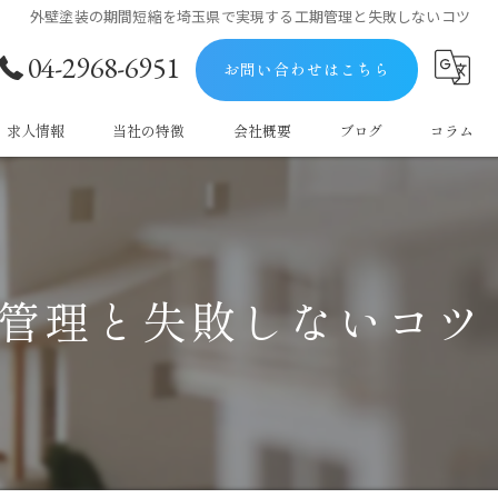
外壁塗装の期間短縮を埼玉県で実現する工期管理と失敗しないコツ
04-2968-6951
お問い合わせはこちら
求人情報
当社の特徴
会社概要
ブログ
コラム
屋根
防水
管理と失敗しないコツ
塗料
マンション
戸建て