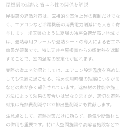
屋根裏の遮熱と省エネ性の関係を解説
屋根裏の遮熱対策は、直接的な室温上昇の抑制だけでな
く、エアコンなど冷房機器の消費電力削減にも大きく寄
与します。埼玉県のように夏場の冷房負荷が高い地域で
は、遮熱専用フレームや遮熱シートの導入による省エネ
効果が顕著です。特に天井や屋根裏からの輻射熱を遮断
することで、室内温度の安定化が図れます。
実際の省エネ効果としては、エアコン設定温度を高めに
しても快適に過ごせる、冷房使用時間の短縮につながる
などの声が多く報告されています。遮熱材の性能や施工
方法によって効果の度合いは異なりますが、適切な遮熱
対策は光熱費削減やCO2排出量削減にも貢献します。
注意点として、遮熱対策だけに頼らず、換気や断熱材と
の併用も重要です。特に大空間施設や高齢者施設などで