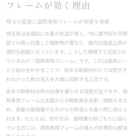
フレームが効く理由
天井遮熱シートとフレームの最適な組み合
わせ
埼玉の猛暑に遮熱専用フレームが効果を発揮
輻射熱対策は遮熱シート不燃性にも注目
埼玉県は全国的にも夏の気温が高く、特に都市部や平野
遮熱施工業者が教える天井の熱対策の要点
部では強い日差しと輻射熱が重なり、室内の温度上昇が
体育館や倉庫の天井に遮熱が必要な理由
深刻な問題となっています。こうした環境下で注目され
遮熱シートデメリットと上手な活用法
ているのが「遮熱専用フレーム」です。これは遮熱シー
屋根裏の遮熱で室内温度を下げるポイント
トと組み合わせることで、従来の断熱材だけでは防ぎき
屋根裏遮熱シートの効果を最大化する方法
れなかった熱の侵入を大幅に抑制する工法です。
遮熱専用フレームで屋根裏の熱を封じ込め
従来の断熱材は熱の伝導を遅らせる役割が主ですが、遮
る
熱専用フレームは太陽からの輻射熱を反射・遮断するた
遮熱シート 施工業者の選定で重視すべき点
め、真夏の屋根裏や天井からの熱侵入を最小限に抑えら
屋根裏の遮熱と省エネ性の関係を解説
れます。たとえば、窓や天井、屋根裏の熱ごもりに悩ん
でいる方には、遮熱専用フレームの導入が効果的な解決
遮熱材メーカーの比較チェックポイント