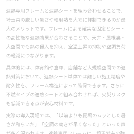
遮熱専用フレームと遮熱シートを組み合わせることで、
埼玉県の厳しい暑さや輻射熱を大幅に抑制できるのが最
大のメリットです。フレームによる確実な固定とシート
の高性能な遮熱効果が合わさることで、天井・屋根裏・
大空間でも熱の侵入を抑え、室温上昇の抑制や空調負荷
の軽減につながります。
具体的には、体育館や倉庫、店舗など大規模空間での遮
熱対策において、遮熱シート単体では難しい施工精度や
耐久性を、フレーム構造によって確保できます。さらに
不燃タイプの遮熱シートと組み合わせれば、火災リスク
も低減できる点が安心材料です。
実際の導入現場では、「以前よりも夏場のムッとした暑
さが和らいだ」「空調の効きが早くなった」といった声
が多く聞かれます。遮熱専用フレームは、埼玉特有の強