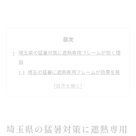
目次
埼玉県の猛暑対策に遮熱専用フレームが効く理
由
埼玉の猛暑に遮熱専用フレームが効果を発
揮
遮熱シートと専用フレームの相乗効果とは
遮熱フレームで室内温度を大幅ダウン
遮熱施工業者の選び方と専門性の重要性
業務用空間にも遮熱フレームは有効か
埼玉県の猛暑対策に遮熱専用
遮熱シートとフレームで天井輻射熱を防ぐ方法