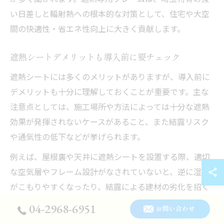
い日差しと輻射熱への根本的な対策として、住宅や大空
間の快適性・省エネ性向上に大きく貢献します。
遮熱シートデメリットも導入前に要チェック
遮熱シートには多くのメリットがありますが、導入前に
デメリットも十分に理解しておくことが重要です。主な
注意点としては、施工場所や方法によっては十分な遮熱
効果が発揮されないケースがあること、また結露リスク
や通気性の低下などが挙げられます。
例えば、屋根裏や天井に遮熱シートを設置する際、適切
な空気層やフレーム設計がなされていないと、逆に湿気
がこもりやすくなったり、結露による建材の劣化を招く
こともあります。特に埼玉県のような蒸し暑い気候で
04-2968-6951
お問い合わせ
は、施工時に通気性や断熱材とのバランスに注意が必要