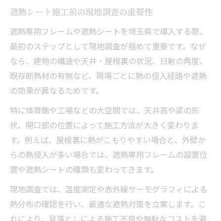
遮熱シート施工前の現地調査の重要性
遮熱専用フレームや遮熱シートを埼玉県で導入する際、
最初のステップとして現地調査が極めて重要です。なぜ
なら、建物の構造や天井・屋根裏の状況、日射の角度、
既存断熱材の有無など、現場ごとに熱の侵入経路や遮熱
の効果が異なるためです。
特に体育館や工場などの大空間では、天井高や梁の形
状、開口部の位置によって施工方法が大きく変わりま
す。例えば、屋根裏に熱がこもりやすい場合と、外壁か
らの熱侵入が多い場合では、遮熱専用フレームの設置位
置や遮熱シートの種類も変わってきます。
現地調査では、温度測定や赤外線サーモグラフィによる
熱分布の確認を行い、最適な遮熱対策を立案します。こ
れにより、見落としによる施工不良や無駄なコストを避