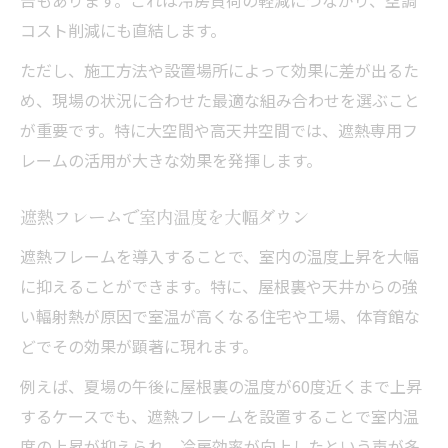
コスト削減にも直結します。
遮熱専用フレーム選定の最重要チェック項
目
ただし、施工方法や設置場所によって効果に差が出るた
遮熱シートやフレームの組み合わせ事例
め、現場の状況に合わせた最適な組み合わせを選ぶこと
が重要です。特に大空間や高天井空間では、遮熱専用フ
遮熱メーカーや施工業者の比較ポイント
レームの活用が大きな効果を発揮します。
遮熱シート不燃性と安全性の見極め方
遮熱フレームで実現する理想の空間環境
遮熱フレームで室内温度を大幅ダウン
遮熱フレームを導入することで、室内の温度上昇を大幅
に抑えることができます。特に、屋根裏や天井からの強
い輻射熱が原因で室温が高くなる住宅や工場、体育館な
どでその効果が顕著に現れます。
例えば、夏場の午後に屋根裏の温度が60度近くまで上昇
するケースでも、遮熱フレームを設置することで室内温
度の上昇が抑えられ、冷房効率が向上したという声が多