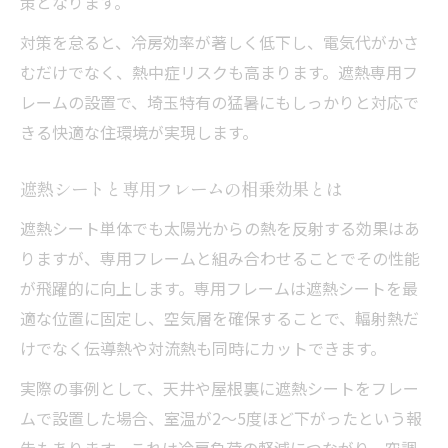
策となります。
埼玉で遮熱施工を成功させる具体的な手順
対策を怠ると、冷房効率が著しく低下し、電気代がかさ
遮熱シート施工前の現地調査の重要性
むだけでなく、熱中症リスクも高まります。遮熱専用フ
遮熱専用フレーム選びと施工準備の流れ
レームの設置で、埼玉特有の猛暑にもしっかりと対応で
遮熱シート 体育館・工場への導入注意点
きる快適な住環境が実現します。
遮熱施工業者と進めるスムーズな工程
遮熱シート不燃性の確認ポイント解説
遮熱シートと専用フレームの相乗効果とは
遮熱導入時のメリットとデメリットを徹底比較
遮熱シート単体でも太陽光からの熱を反射する効果はあ
遮熱シートとフレームの主なメリットとは
りますが、専用フレームと組み合わせることでその性能
遮熱シートデメリットも導入前に要チェッ
が飛躍的に向上します。専用フレームは遮熱シートを最
ク
適な位置に固定し、空気層を確保することで、輻射熱だ
遮熱メーカーごとの特徴と選び方ポイント
けでなく伝導熱や対流熱も同時にカットできます。
遮熱施工業者に聞くリスクと回避策
実際の事例として、天井や屋根裏に遮熱シートをフレー
遮熱導入で得られる省エネと快適性の効果
ムで設置した場合、室温が2～5度ほど下がったという報
快適空間へ導く遮熱専用フレーム選びのコツ
告もあります。これは冷房負荷の軽減につながり、空調