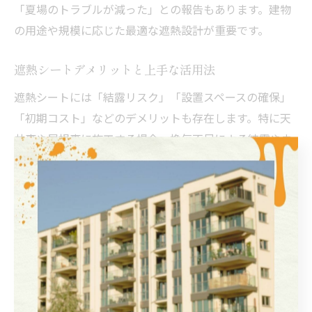
「夏場のトラブルが減った」との報告もあります。建物
の用途や規模に応じた最適な遮熱設計が重要です。
遮熱シートデメリットと上手な活用法
遮熱シートには「結露リスク」「設置スペースの確保」
「初期コスト」などのデメリットも存在します。特に天
井裏や屋根裏に施工する場合、換気不足による結露やカ
ビの発生に注意が必要です。遮熱専用フレームを使って
空気層を確保し、適切な換気設計を行うことでリスクを
最小限に抑えられます。
また、遮熱シート単体では断熱材ほどの保温効果は期待
できません。断熱材と併用することで、夏の遮熱・冬の
断熱の両方の効果を高めることができます。設置スペー
スや既存構造物との干渉も事前に確認しておくことが大