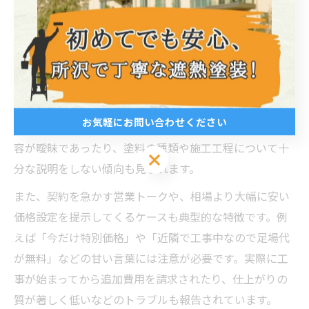
外壁塗装でよくある悪質業者の特徴を解説
外壁塗装において悪質業者による模倣や手抜き施工は、
埼玉県でも多くの相談が寄せられている深刻な問題で
す。その主な特徴として、他社の施工事例写真や口コミ
を無断転載する、実績を誇張して信頼感を演出するとい
お気軽にお問い合わせください
った行為が挙げられます。こうした業者は、見積もり内
容が曖昧であったり、塗料の種類や施工工程について十
お気軽にお問い合わせください
分な説明をしない傾向も見られます。
また、契約を急かす営業トークや、相場より大幅に安い
価格設定を提示してくるケースも典型的な特徴です。例
えば「今だけ特別価格」や「近隣で工事中なので足場代
が無料」などの甘い言葉には注意が必要です。実際に工
事が始まってから追加費用を請求されたり、仕上がりの
質が著しく低いなどのトラブルも報告されています。