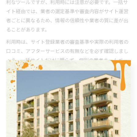
利なツールですが、利用時には注意が必要です。一括サ
イト経由では、業者の選定基準や審査内容がサイト運営
者ごとに異なるため、情報の信頼性や業者の質に差が出
ることがあります。
利用時は、サイト登録業者の審査基準や実際の利用者の
口コミ、アフターサービスの有無などを必ず確認しまし
ょう。一括サイトだけに頼らず、個別の業者ホームペー
ジや実績、保証内容も併せて比較することで、より納得
のいく業者選びが可能となります。
悪質業者リストに学ぶ外壁塗
装の落とし穴