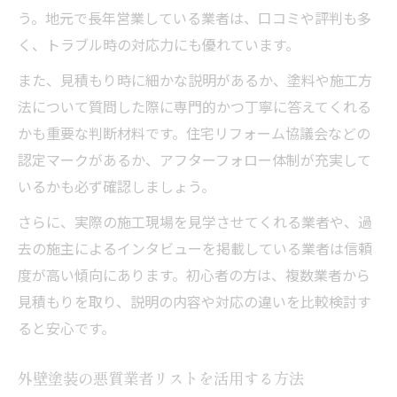
目
う。地元で長年営業している業者は、口コミや評判も多
現地調査で分かる外壁塗装の品質チェック
く、トラブル時の対応力にも優れています。
法
また、見積もり時に細かな説明があるか、塗料や施工方
外壁塗装の最新手抜き手口と対策ポイント
法について質問した際に専門的かつ丁寧に答えてくれる
外壁塗装の口コミや評判情報の活用方法
かも重要な判断材料です。住宅リフォーム協議会などの
外壁塗装の模倣事例と失敗しない選び方
認定マークがあるか、アフターフォロー体制が充実して
失敗しないための埼玉県外壁塗装業者ガイド
いるかも必ず確認しましょう。
外壁塗装業者選びで失敗しない重要な視点
さらに、実際の施工現場を見学させてくれる業者や、過
埼玉県の外壁塗装業者の比較と参考ポイン
去の施主によるインタビューを掲載している業者は信頼
ト
度が高い傾向にあります。初心者の方は、複数業者から
見積もりを取り、説明の内容や対応の違いを比較検討す
外壁塗装と屋根塗装の同時検討がおすすめ
ると安心です。
な理由
外壁塗装で活用できる補助金と申請のポイ
外壁塗装の悪質業者リストを活用する方法
ント