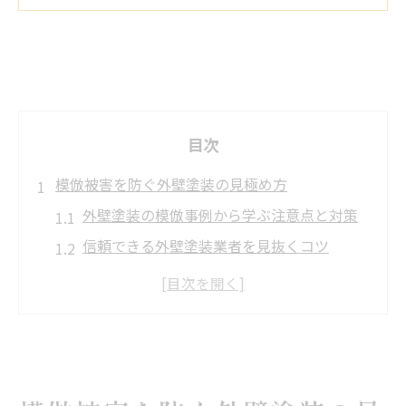
目次
模倣被害を防ぐ外壁塗装の見極め方
外壁塗装の模倣事例から学ぶ注意点と対策
信頼できる外壁塗装業者を見抜くコツ
外壁塗装の悪質業者リストを活用する方法
外壁塗装の見積もり比較で模倣を防ぐポイ
ント
外壁塗装の評判や口コミを正しく判断する
埼玉県で後悔しない外壁塗装選びの秘訣