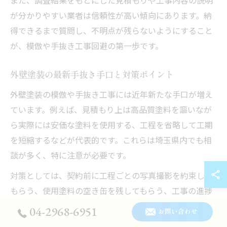
が分かりやすい業者は信頼性が高い傾向にあります。納
得できるまで質問し、不明点が残らないようにすること
が、模倣や手抜き工事回避の第一歩です。
外壁塗装の最新手抜き手口と対策ポイント
外壁塗装の模倣や手抜き工事には近年新たな手口が増え
ています。例えば、見積もり上は高品質塗料を謳いなが
ら実際には安価な塗料を使用する、工程を省略して工期
を短縮するなどが代表的です。これらは埼玉県内でも相
談が多く、特に注意が必要です。
対策としては、契約前に工程ごとの写真撮影を約束して
もらう、使用塗料の空き缶を残してもらう、工事の進捗
を逐一報告してもらうなどの具体的な要望を伝えること
04-2968-6951
お問い合わせ
が有効です。また、説明内容や工程表が不明確な場合は