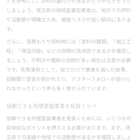
め
ミを参考にし、評判の裏付けがあるかどうかもチェック
しましょう。埼玉県の地域密着型業者は、地元での評判
悪質業者による外壁塗装被害事例と対策
や活動歴が明確なため、模倣リスクが低い傾向にありま
信頼できる外壁塗装を見抜く具体的な方法
す。
外壁塗装の見積書で確認したい模倣対策項
さらに、見積もりや契約時には「塗料の種類」「施工工
目
程」「保証内容」などの説明が具体的であるかを確認し
外壁塗装のダメ込みなど施工工程を解説
ましょう。不明点や曖昧な説明が多い場合は注意が必要
業者選びで外壁塗装の説明力を評価するコ
です。失敗事例として、安さだけで業者を選んだ結果、
ツ
短期間で塗装が剥がれたり、アフターフォローが受けら
外壁塗装の口コミと実績を活かした比較方
れなかったという声も多く寄せられています。
法
アフターサービスで判断する外壁塗装の信
信頼できる外壁塗装業者を見抜くコツ
頼性
信頼できる外壁塗装業者を見抜くためには、いくつかの
外壁塗装で模倣工事を避ける事前チェック術
具体的なポイントを押さえる必要があります。まず、埼
外壁塗装契約前に確認すべき模倣リスク項
玉県での実績や地域での活動歴があるかを確認しましょ