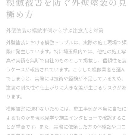
模倣被害を防ぐ外壁塗装の見
外壁塗装選びで重視すべき業者の特徴とは
極め方
失敗を避けるための埼玉県外壁塗装比較術
外壁塗装の保証内容とアフター対応の重要
外壁塗装の模倣事例から学ぶ注意点と対策
性
外壁塗装における模倣トラブルは、実際の施工現場で頻
外壁塗装業者の施工実績を見極めるポイン
繁に発生しています。特に埼玉県内では、他社の施工写
ト
真や実績を無断で自社のものとして掲載し、信頼性を装
外壁塗装の一括サイトの活用と注意点
うケースが報告されています。こうした模倣業者を選ん
悪質業者リストに学ぶ外壁塗装の落とし穴
でしまうと、実際には技術や経験が不足しているため、
外壁塗装でよくある悪質業者の特徴を解説
塗装の耐久性や仕上がりに大きな差が生じるリスクがあ
ります。
外壁塗装で名前が挙がる悪質業者リストの
使い方
模倣被害に遭わないためには、施工事例が本当に自社に
模倣被害を防ぐための外壁塗装事前調査法
よるものかを現地見学や施主インタビューで確認するこ
外壁塗装選びで避けるべきポイント総まと
とが重要です。また、実際に依頼した方の体験談や口コ