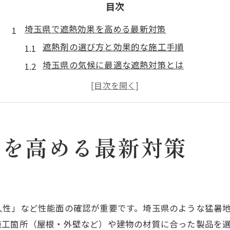
目次
埼玉県で遮熱効果を高める最新対策
遮熱剤の選び方と効果的な施工手順
埼玉県の気候に最適な遮熱対策とは
住宅と工場で異なる遮熱剤の活用法
遮熱で叶える夏の快適な室内環境
遮熱効果を最大限に引き出す工夫
夏の快適空間づくりに役立つ遮熱の知識
果を高める最新対策
遮熱の基本原理と埼玉県での重要性
快適空間を実現する遮熱の活用方法
遮熱剤導入で得られる生活の変化
久性」など性能面の確認が重要です。埼玉県のような猛暑
住まいに適した遮熱材の特徴と選び方
施工箇所（屋根・外壁など）や建物の材質に合った製品を
遮熱と断熱の違いと併用のメリット