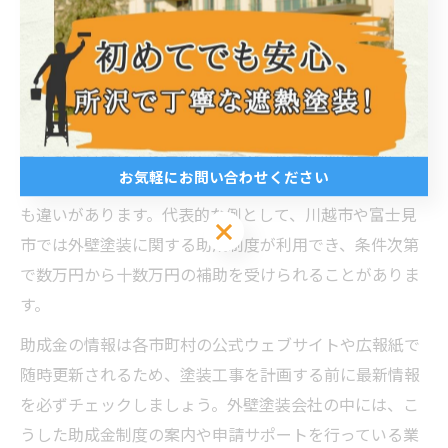
外壁塗装の助成金制度を埼玉県でしっかり確認
外壁塗装を検討する際、埼玉県内では各市区町村ごとに
助成金や補助金の制度内容が異なるため、まずは自治体
の最新情報を確認することが重要です。多くの自治体で
省エネや景観保全を目的とした外壁塗装の助成金制度が
お気軽にお問い合わせください
設けられており、申請期間や対象工事、補助対象金額に
も違いがあります。代表的な例として、川越市や富士見
お気軽にお問い合わせください
市では外壁塗装に関する助成制度が利用でき、条件次第
で数万円から十数万円の補助を受けられることがありま
す。
助成金の情報は各市町村の公式ウェブサイトや広報紙で
随時更新されるため、塗装工事を計画する前に最新情報
を必ずチェックしましょう。外壁塗装会社の中には、こ
うした助成金制度の案内や申請サポートを行っている業