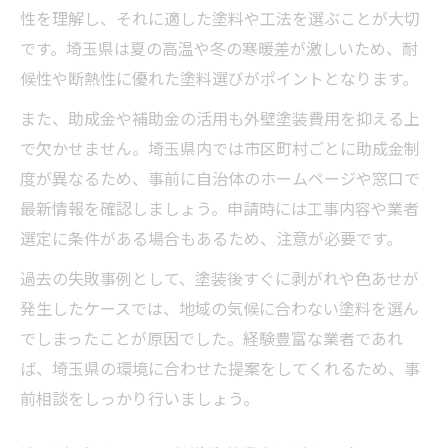
埼玉県で人気の外壁塗装塗料の特徴と違い
性を理解し、それに適した塗料や工法を選ぶことが大切
外壁塗装の耐久性や遮熱性を塗料で比較し
です。埼玉県は夏の高温や冬の寒暖差が激しいため、耐
よう
候性や断熱性に優れた塗料選びがポイントとなります。
外壁塗装の費用と塗料性能を両立させるコ
また、助成金や補助金の活用も外壁塗装費用を抑える上
ツ
で欠かせません。埼玉県内では市区町村ごとに助成金制
外壁塗装で失敗しない塗料選択の基準
度が異なるため、事前に自治体のホームページや窓口で
最新情報を確認しましょう。申請時には工事内容や業者
選定に条件がある場合もあるため、注意が必要です。
過去の失敗事例として、塗装後すぐに剥がれや色あせが
発生したケースでは、地域の気候に合わない塗料を選ん
でしまったことが原因でした。経験豊富な業者であれ
ば、埼玉県の環境に合わせた提案をしてくれるため、事
前相談をしっかり行いましょう。