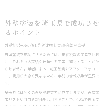
埼玉県で信頼される外壁塗装業者の見極め
方
外壁塗装の口コミや評判を埼玉県で活かす
外壁塗装を埼玉県で成功させ
方法
るポイント
悪質業者を避けるための外壁塗装知識
外壁塗装の悪質業者リストを参考にした選
外壁塗装の成功は業者比較と実績確認が重要
び方
外壁塗装を成功させるためには、まず複数の業者を比較
埼玉県で多い外壁塗装トラブル事例と回避
し、それぞれの実績や信頼性を丁寧に確認することが欠
策
かせません。業者によって施工品質やアフターフォロ
外壁塗装でよくある被害とその見抜き方
ー、費用が大きく異なるため、事前の情報収集が重要で
悪質な外壁塗装業者の特徴を徹底解説
す。
外壁塗装業者の信頼度を口コミで確認する
埼玉県には多くの外壁塗装業者が存在しますが、悪質業
方法
者リストや口コミ評価を活用することで、信頼できる業
埼玉県で助成金を活用した外壁塗装術