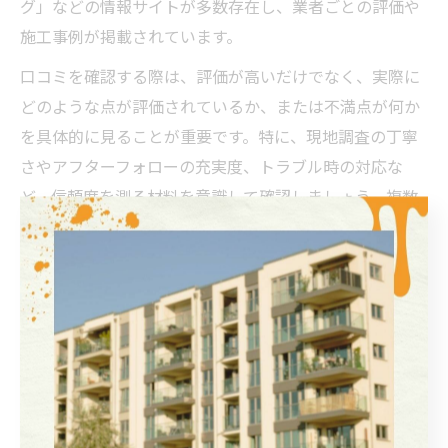
グ」などの情報サイトが多数存在し、業者ごとの評価や
施工事例が掲載されています。
口コミを確認する際は、評価が高いだけでなく、実際に
どのような点が評価されているか、または不満点が何か
を具体的に見ることが重要です。特に、現地調査の丁寧
さやアフターフォローの充実度、トラブル時の対応な
ど、信頼度を測る材料を意識して確認しましょう。複数
の情報源を照合することで、より客観的に業者を比較・
選定できます。
埼玉県で助成金を活用した外
壁塗装術