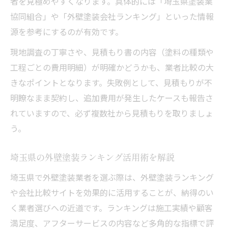
者を見極めやすくなります。具体的には「埼玉県塗装業
外壁塗装の助成金制度を埼玉県でしっかり
協同組合」や「外壁塗装会社ランキング」といった情報
確認
源を参考にするのが有効です。
埼玉県で外壁塗装の補助金申請時の注意点
現地調査の丁寧さや、見積もり書の内容（塗料の種類や
外壁塗装助成金の条件と申請手順をわかり
工程ごとの費用明細）が明確かどうかも、業者比較の大
やすく解説
きなポイントとなります。失敗例として、見積もりが不
埼玉県の外壁塗装助成制度を有効活用する
明瞭なまま契約し、追加費用が発生したケースも報告さ
コツ
れていますので、必ず複数社から見積もりを取りましょ
外壁塗装助成金で自己負担を減らす方法
う。
口コミや実績から業者選びを進める方法
埼玉県の外壁塗装ランキング活用術を解説
外壁塗装の口コミで信頼できる業者を見つ
ける
埼玉県で外壁塗装業者を選ぶ際は、外壁塗装ランキング
埼玉県の外壁塗装会社ランキングを活かす
や会社比較サイトを効果的に活用することが、納得のい
比較方法
く業者選びへの近道です。ランキングは施工実績や顧客
満足度、アフターサービスの内容など多角的な指標で評
外壁塗装実績の多い業者を選ぶポイント