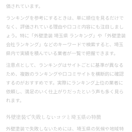
価されています。
外壁塗装の評価や体験談を選定基準に活用
する
ランキングを参考にするときは、単に順位を見るだけで
なく、評価されている理由や口コミ内容にも注目しまし
埼玉県で人気の外壁塗装業者を選ぶコツ
ょう。特に「外壁塗装 埼玉県 ランキング」や「外壁塗装
外壁塗装の見積もりを比較する際の注意点
会社ランキング」などのキーワードで検索すると、埼玉
外壁塗装の見積もり比較で失敗しない方法
県内で実績を積んでいる業者が一覧で把握できます。
埼玉県で見積もりの内容をしっかり確認す
注意点として、ランキングはサイトごとに基準が異なる
るコツ
ため、複数のランキングや口コミサイトを横断的に確認
外壁塗装見積もり時の内訳と比較ポイント
するのがおすすめです。実際にランキング上位の業者に
外壁塗装見積もりで安すぎる業者の注意点
依頼し、満足のいく仕上がりだったという声も多く見ら
外壁塗装の見積もりを複数社で取る重要性
れます。
最新の塗料比較で理想の外壁塗装を実現
外壁塗装の塗料選びで重視すべき比較ポイ
外壁塗装で失敗しないコツと埼玉県の特徴
ント
外壁塗装で失敗しないためには、埼玉県の気候や地域特