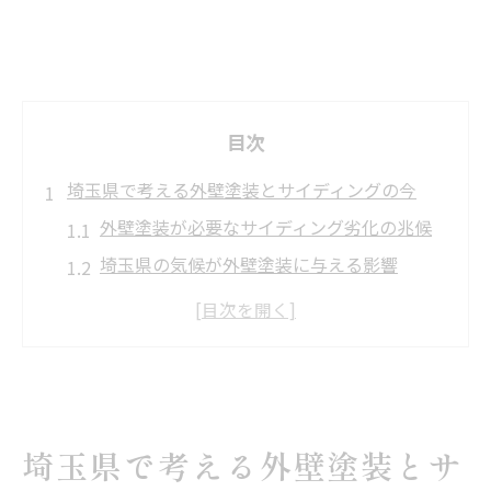
目次
埼玉県で考える外壁塗装とサイディングの今
外壁塗装が必要なサイディング劣化の兆候
埼玉県の気候が外壁塗装に与える影響
サイディング外壁塗装の最新動向と選び方
外壁塗装費用相場を把握するメリット
サイディングの種類と耐久性の違いを紹介
外壁塗装費用を抑えるためのチェックポイント
外壁塗装費用の見積もり比較で注意すべき
埼玉県で考える外壁塗装とサ
点