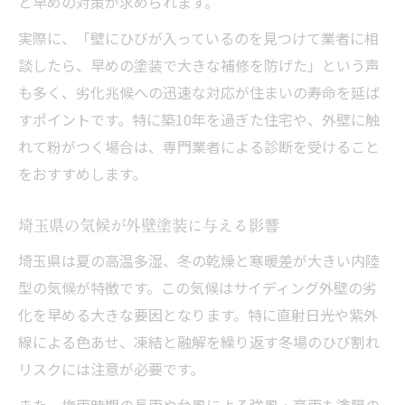
と早めの対策が求められます。
費用相場と塗装の違いを比較してみる
実際に、「壁にひびが入っているのを見つけて業者に相
外壁塗装と張り替えの費用相場を徹底比較
談したら、早めの塗装で大きな補修を防げた」という声
サイディング外壁塗装はどこまで違う？
も多く、劣化兆候への迅速な対応が住まいの寿命を延ば
外壁塗装費用の内訳とポイント解説
すポイントです。特に築10年を過ぎた住宅や、外壁に触
サイディング交換と塗装のメリット比較
れて粉がつく場合は、専門業者による診断を受けること
外壁塗装の相場理解で予算計画を立てる
をおすすめします。
サイディングの外壁塗装で気をつけたい注意点
外壁塗装でサイディングの欠点をカバーす
埼玉県の気候が外壁塗装に与える影響
る方法
埼玉県は夏の高温多湿、冬の乾燥と寒暖差が大きい内陸
施工不良を防ぐ外壁塗装の重要ポイント
型の気候が特徴です。この気候はサイディング外壁の劣
サイディング外壁塗装のトラブル事例と対
化を早める大きな要因となります。特に直射日光や紫外
策
線による色あせ、凍結と融解を繰り返す冬場のひび割れ
リスクには注意が必要です。
外壁塗装時に避けたい色選びの注意点
外壁塗装の保証とアフターケア確認事項
また、梅雨時期の長雨や台風による強風・豪雨も塗膜の