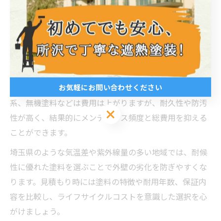
種類やグレードによって大きく変動します。一般的に、
耐久性や機能性の高い塗料は初期費用が高めですが、塗
り替え周期が長くなるため長期的なコストパフォーマン
スに優れています。
例えば、アクリル系やウレタン系塗料は費用を抑えられ
お気軽にお問い合わせください
ますが耐用年数が短めです。一方、シリコン系やフッ素
系、無機塗料などは費用は上がりますが、耐久性や防汚
お気軽にお問い合わせください
性が高く、結果的にメンテナンス頻度と総費用を抑える
ことができます。
埼玉県のような気温差や紫外線量の多い地域では、耐候
性に優れた塗料を選ぶことで外壁の劣化を防ぎやすくな
ります。見積もり時には塗料の特徴や耐用年数、保証内
容を比較し、ライフサイクルコストを意識した選択を心
がけましょう。