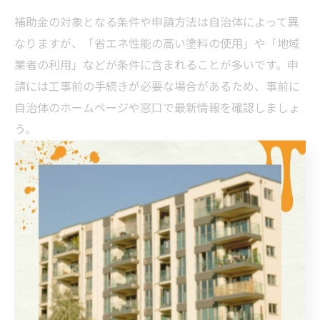
補助金の対象となる条件や申請方法は自治体によって異
なりますが、「省エネ性能の高い塗料の使用」や「地域
業者の利用」などが条件に含まれることが多いです。申
請には工事前の手続きが必要な場合があるため、事前に
自治体のホームページや窓口で最新情報を確認しましょ
う。
補助金の申請には見積書や契約書、写真などの書類提出
が必要となるケースが多く、不備があると審査に通らな
いこともあります。業者にも相談しながら、必要な書類
や流れを十分に把握しておくことが成功のポイントで
す。
塗料選びで外壁塗装費用に差が出る理由
外壁塗装やサイディング工事の費用は、選択する塗料の