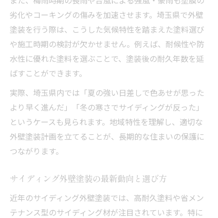
補助金活用で賢く外壁塗装する方法
劣化やコーキングの傷みを加速させます。埼玉県で外壁
塗装を行う際は、こうした気候特性を踏まえた塗料選び
外壁塗装費用を補助金で抑えるための流れ
や施工時期の検討が欠かせません。例えば、耐候性や防
サイディング塗装時の補助金申請ポイント
水性に優れた塗料を選ぶことで、塗装後の耐久年数を延
外壁塗装補助金の対象条件と注意事項
ばすことができます。
補助金活用で賢く外壁塗装するコツ
実際、埼玉県内では「夏の強い日差しで色あせが思った
サイディング外壁に使える補助制度を紹介
より早く進んだ」「冬の寒さでサイディングが反った」
というケースも見られます。地域特性を理解し、適切な
外壁塗装計画を立てることが、長期的な住まいの保護に
つながります。
サイディング外壁塗装の最新動向と選び方
近年のサイディング外壁塗装では、高耐久塗料や省メン
テナンス型のサイディング材が注目されています。特に