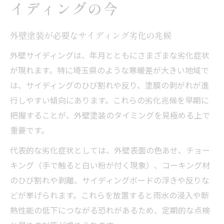
イディングの今
サイディング塗装のコストダウン実践術
無駄な外壁塗装費用を省くポイント
外壁塗装が必要なサイディング劣化の兆候
外壁塗装の補助金活用で費用削減
外壁サイディングは、年月とともにさまざまな劣化症状
塗料選びで外壁塗装費用に差が出る理由
が現れます。特に埼玉県のような寒暖差が大きい地域で
サイディング外壁のメンテナンスで失敗しない
は、サイディングのひび割れや反り、塗膜の剥がれが進
コツ
行しやすい傾向にあります。これらの劣化兆候を早期に
外壁塗装でサイディングの劣化を防ぐ方法
把握することが、外壁塗装のタイミングを見極める上で
重要です。
サイディング外壁のメンテナンス時期の目
安
代表的な劣化症状としては、外壁表面の色あせ、チョー
外壁塗装費用を抑えるメンテナンステクニ
キング（手で触ると白い粉が付く現象）、コーキング材
ック
のひび割れや剥離、サイディングボードの浮きや反りな
サイディングの耐久性を高める塗装の工夫
どが挙げられます。これらを放置すると雨水の浸入や断
熱性能の低下につながる恐れがあるため、定期的な点検
外壁塗装とサイディングの補修ポイント