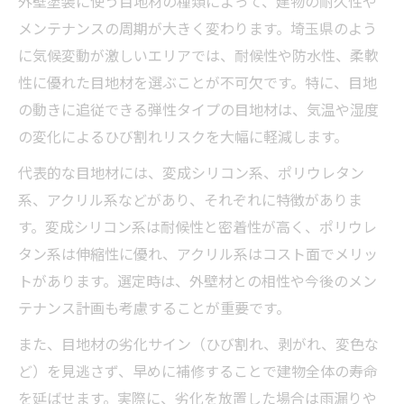
外壁塗装に使う目地材の種類によって、建物の耐久性や
メンテナンスの周期が大きく変わります。埼玉県のよう
に気候変動が激しいエリアでは、耐候性や防水性、柔軟
性に優れた目地材を選ぶことが不可欠です。特に、目地
の動きに追従できる弾性タイプの目地材は、気温や湿度
の変化によるひび割れリスクを大幅に軽減します。
代表的な目地材には、変成シリコン系、ポリウレタン
系、アクリル系などがあり、それぞれに特徴がありま
す。変成シリコン系は耐候性と密着性が高く、ポリウレ
タン系は伸縮性に優れ、アクリル系はコスト面でメリッ
トがあります。選定時は、外壁材との相性や今後のメン
テナンス計画も考慮することが重要です。
また、目地材の劣化サイン（ひび割れ、剥がれ、変色な
ど）を見逃さず、早めに補修することで建物全体の寿命
を延ばせます。実際に、劣化を放置した場合は雨漏りや