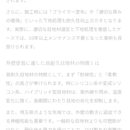
外壁塗装で家屋寿命を伸ばす目地材管理法
さらに、施工時には「プライマー塗布」や「適切な厚み
外壁塗装による家屋長持ちのための目地対
の確保」といった下地処理も耐久性向上のカギとなりま
策
す。実際に、適切な目地材選定と下地処理を徹底したケ
外壁塗装で目地材の劣化を防ぐメンテナン
ースでは、10年以上メンテナンス不要となった事例も見
ス術
受けられます。
外壁塗装の定期メンテで家を長持ちさせる
秘訣
外壁塗装に適した高耐久目地材の特徴とは
外壁塗装と目地材の組み合わせで家屋保護
高耐久目地材の特徴として、まず「耐候性」と「柔軟
目地材比較でわかる後悔しない外壁メンテ
性」の高さが挙げられます。特にシリコン系や変成シリ
外壁塗装で後悔しない目地材選びのポイン
コン系、ハイブリッド型目地材は、紫外線や雨水、温度
ト
変化に強く、長期間にわたり目地の劣化を抑制します。
外壁塗装用目地材の比較で見える最適解
また、埼玉県のような気候では、外壁の動きに追従でき
外壁塗装の目地材比較で失敗を防ぐ方法
る伸縮性能も重要です。一般的な目地材よりも可塑剤が
外壁塗装で納得できる目地材選定術を解説
少なく、硬化後も弾力を保つことで、ひび割れや剥離の