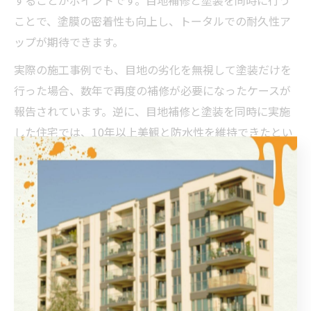
ことで、塗膜の密着性も向上し、トータルでの耐久性ア
ップが期待できます。
実際の施工事例でも、目地の劣化を無視して塗装だけを
行った場合、数年で再度の補修が必要になったケースが
報告されています。逆に、目地補修と塗装を同時に実施
した住宅では、10年以上美観と防水性を維持できたとい
う声もあります。
外壁塗装前の目地点検で劣化を見抜く秘訣
外壁塗装を検討する際、事前の目地点検は欠かせませ
ん。目地の劣化状態を正確に把握することで、最適なメ
ンテナンスプランを立てられ、無駄な費用や手間を減ら
せます。特に埼玉県では、気候の影響で目地の劣化が早
く進行するため、塗装前の入念な点検が重要です。