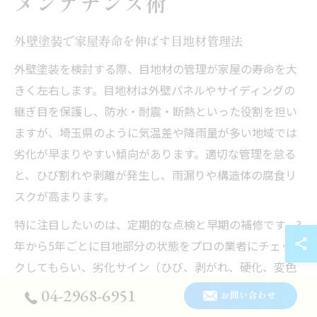
メンテナンス術
外壁塗装で家屋寿命を伸ばす目地材管理法
外壁塗装を検討する際、目地材の管理が家屋の寿命を大
きく左右します。目地材は外壁パネルやサイディングの
継ぎ目を保護し、防水・耐震・断熱といった役割を担い
ますが、埼玉県のように気温差や降雨量が多い地域では
劣化が早まりやすい傾向があります。適切な管理を怠る
と、ひび割れや剥離が発生し、雨漏りや構造体の腐食リ
スクが高まります。
特に注目したいのは、定期的な点検と早期の補修です。3
年から5年ごとに目地部分の状態をプロの業者にチェッ
クしてもらい、劣化サイン（ひび、剥がれ、硬化、変色
など）が見られた場合は迅速に打ち替えや増し打ちを行
04-2968-6951
お問い合わせ
うことが重要です。例えば、目地材が硬化して弾力が失