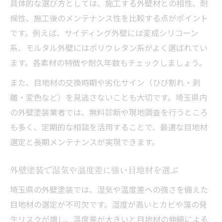
具体的な選び方としては、施工する外壁材との相性、耐
候性、施工後のメンテナンス性を比較する点がポイント
です。例えば、サイディング外壁には変成シリコーン
系、モルタル外壁にはポリウレタン系がよく選ばれてい
ます。各素材の特徴や耐久年数もチェックしましょう。
また、目地材の交換時期や劣化サイン（ひび割れ・剥
離・変色など）を見逃さないことも大切です。埼玉県内
の外壁塗装業者では、無料診断や現地調査を行うところ
も多く、定期的な相談を活用することで、最適な目地材
選定と長期メンテナンスが実現できます。
外壁塗装で湿気や温度差に強い目地材を選ぶ
埼玉県の外壁塗装では、湿気や温度差への強さを備えた
目地材の選定が不可欠です。湿度が高いとカビや藻の発
生リスクが増し、温度差が大きいと目地材の伸縮による