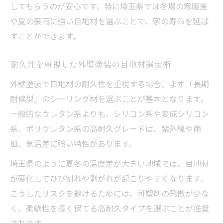
外壁塗装目地材の気候耐性を徹底比較
してもらうのが安心です。特に埼玉県では冬場の寒暖差
外壁塗装で快適な住まい作りに強い目地材
や夏の豪雨に強い目地材を選ぶことで、家の寿命を延ば
選び
すことができます。
気候変動に負けない外壁塗装の秘訣とは
耐久性を重視した外壁塗装の目地材選定術
外壁塗装で気候変動に強い目地補修法を紹
介
外壁塗装で目地材の耐久性を重視する場合、まず「長期
外壁塗装で温度差の影響を防ぐ対策ポイン
耐候型」のシーリング材を選ぶことが基本となります。
ト
一般的なウレタン系よりも、シリコン系や変成シリコン
系、ポリウレタン系の高耐久グレードは、紫外線や雨
外壁塗装の目地材で気候変動に備える方法
風、気温差に強い特性があります。
外壁塗装のコツは目地材選びと施工タイミ
ング
埼玉県のように夏冬の温度差が大きい地域では、目地材
が硬化してひび割れや剥がれが起こりやすくなります。
外壁塗装で家を守る気候順応メンテナンス
こうしたリスクを避けるためには、可塑剤の飛散が少な
術
く、柔軟性を長く保てる高耐久タイプを選ぶことが推奨
外壁塗装を通じた家屋長寿化メンテナンス術
されます。