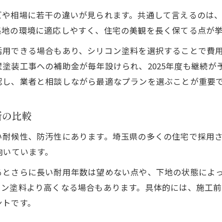
補助金活用で賢く外壁塗装する方法
ズや相場に若干の違いが見られます。共通して言えるのは
外壁塗装の補助金情報と賢い活用方法
集地の環境に適応しやすく、住宅の美観を長く保てる点が
シリコン外壁塗装で補助金を最大限活用
活用できる場合もあり、シリコン塗料を選択することで費
補助金対象となる外壁塗装の条件を解説
塗装工事への補助金が毎年設けられ、2025年度も継続が
外壁塗装の費用を抑える補助金申請の注意点
認し、業者と相談しながら最適なプランを選ぶことが重要
外壁塗装と補助金で得するための実践ポイント
シリコン塗料選びで外壁の劣化を防ぐ実践策
所の比較
外壁塗装で劣化を防ぐシリコン塗料の選び方
お気軽にお問い合わせください
お気軽にお問い合わせください
い耐候性、防汚性にあります。埼玉県の多くの住宅で採用
シリコン外壁塗装の防汚・防水効果を引き出す
向いています。
外壁塗装の劣化要因とシリコン塗料の強み
るとさらに長い耐用年数は望めない点や、下地の状態によ
外壁塗装で長く美観を保つシリコンの秘訣
タン塗料より高くなる場合もあります。具体的には、施工
劣化が進む前に外壁塗装で対策するポイント
ントです。