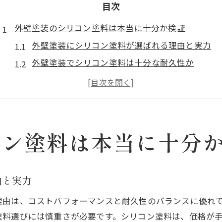
目次
外壁塗装のシリコン塗料は本当に十分か検証
外壁塗装にシリコン塗料が選ばれる理由と実力
外壁塗装でシリコン塗料は十分な耐久性か
埼玉県の外壁塗装事情とシリコンの適正
外壁塗装におけるシリコンの長所と短所の比較
外壁塗装のプロが語るシリコン塗料の本音
シリコン外壁塗装の最新相場と失敗しない秘訣
コン塗料は本当に十分
外壁塗装のシリコン塗料最新相場を正しく知る
外壁塗装で失敗を防ぐシリコン相場の見極め方
由と実力
シリコン外壁塗装費用の内訳とチェックポイント
理由は、コストパフォーマンスと耐久性のバランスに優れ
外壁塗装の費用相場と安さの落とし穴に注意
料選びには慎重さが必要です。シリコン塗料は、価格が手
外壁塗装で損しないための相場調査のコツ