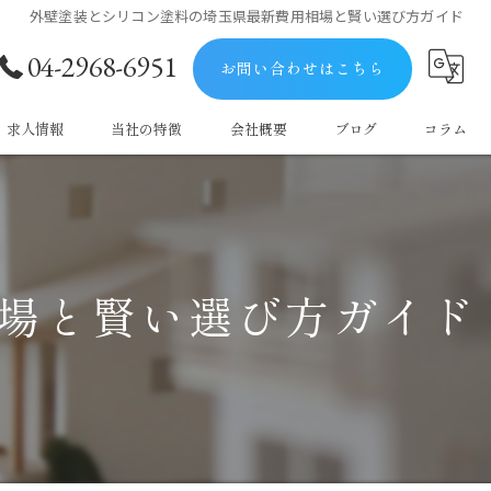
外壁塗装とシリコン塗料の埼玉県最新費用相場と賢い選び方ガイド
04-2968-6951
お問い合わせはこちら
求人情報
当社の特徴
会社概要
ブログ
コラム
屋根
防水
場と賢い選び方ガイド
塗料
マンション
戸建て