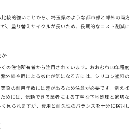
埼玉県で外壁塗装をお得に行うための重要ポイント
も比較的強いことから、埼玉県のような都市部と郊外の両
外壁塗装の費用を抑える賢い実践法とは
すが、塗り替えサイクルが長いため、長期的なコスト削減
外壁塗装をお得にする現地調査の活用術
。
シリコン外壁塗装でコスト削減を実現するコツ
外壁塗装の費用対効果と節約ポイント
性か
埼玉県で外壁塗装を有利に進める方法
くの住宅所有者から注目されています。おおむね10年程
耐久性で選ぶ外壁塗装 コストの最適化術
、紫外線や雨による劣化が気になる方には、シリコン塗料
外壁塗装で耐久性とコストを両立する基準
、実際の耐用年数には差が出るため注意が必要です。例え
シリコン塗料の耐久性を活かした外壁塗装
るためには、信頼できる業者による丁寧な下地処理と適切
外壁塗装のコスト最適化と長持ちのポイント
多く見られますが、費用と耐久性のバランスを十分に検討
外壁塗装の耐用年数と価格バランスの考え方
外壁塗装の品質維持とコスト削減の両立法
正