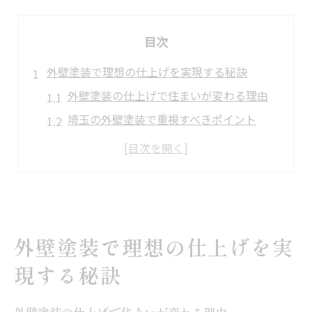
目次
外壁塗装で理想の仕上げを実現する秘訣
外壁塗装の仕上げで住まいが変わる理由
埼玉の外壁塗装で重視すべきポイント
理想の外壁塗装仕上げ方法とは何か
外壁塗装のプロが教える美しさの秘訣
外壁塗装で暮らしやすさを実感する方法
美しい住まいは外壁塗装の仕上がりから
外壁塗装で美しい住まいを維持する秘訣
外壁塗装で理想の仕上げを実
仕上げで変わる外壁塗装の印象とは
現する秘訣
外壁塗装仕上げの色選びとポイント解説
埼玉の外壁塗装で住宅価値を高める方法