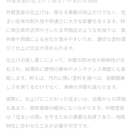
外壁塗装の仕上げで住まいが変わる理由
外壁塗装の仕上がりが暮らしに与える影響
外壁塗装の仕上げは、単なる美観の向上だけでなく、住
仕上げ重視なら外壁塗装の基礎を知ろう
まい全体の耐久性や快適さに大きな影響を与えます。特
外壁塗装の基礎知識と仕上げの関係性
に埼玉県所沢市やさいたま市南区のような気候では、紫
外線や雨風による劣化が進みやすいため、適切な塗料選
仕上げ重視の外壁塗装に必要な準備とは
びと仕上げ方法が求められます。
外壁塗装の工程別仕上げの違いを解説
外壁塗装で失敗しない基礎の押さえ方
仕上げの良し悪しによって、外壁の防水性や断熱性が左
右され、結果的に建物の寿命やメンテナンス頻度にも直
埼玉の外壁塗装で基礎を見直す重要性
結します。例えば、汚れに強い塗料を選べば、長期間美
後悔しない外壁塗装の進め方とは
しさを保てるだけでなく、清掃の手間も減らせます。
外壁塗装の段取りと仕上げ成功の秘訣
実際に、仕上げにこだわった住まいは、近隣からの評価
後悔しない外壁塗装業者の選び方とは
も高まり、資産価値の維持にもつながります。外壁塗装
外壁塗装の仕上げで重視したい注意点
は「住まいの顔」を守るための重要な投資であり、地域
外壁塗装の見積もり比較と仕上げの違い
特性に合わせた工夫が必要不可欠です。
外壁塗装の進め方で理想の仕上がり実現