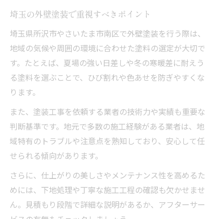
地域の気候に合う外壁塗装選びのポイント
埼玉の外壁塗装で重視すべきポイント
地域気候に適した外壁塗装の仕上げ方
埼玉県所沢市やさいたま市南区で外壁塗装を行う際は、
埼玉で選ぶ外壁塗装の塗料と仕上げの特徴
地域の気候や周囲の環境に合わせた塗料の選定が大切で
気候別に見る外壁塗装仕上げの選択基準
す。たとえば、夏場の強い日差しや冬の寒暖差に耐えう
る塗料を選ぶことで、ひび割れや色あせを防ぎやすくな
外壁塗装の耐久性を高めるポイントとは
ります。
仕上げ重視の外壁塗装で快適な住まいに
外壁塗装で長持ちする家を手に入れるコツ
また、塗装工事を依頼する業者の技術力や実績も重要な
判断基準です。地元で多数の施工経験がある業者は、地
外壁塗装の仕上げで長持ち住宅を実現
域特有のトラブルや注意点を熟知しており、安心して任
耐久性重視の外壁塗装仕上げポイント
せられる傾向があります。
外壁塗装で家を守るための秘訣とは
さらに、仕上がりの美しさやメンテナンス性を高めるた
外壁塗装仕上げで住まいを強くする方法
めには、下地処理や丁寧な施工工程の確認も欠かせませ
埼玉で外壁塗装の長所を引き出す工夫
ん。見積もり段階で詳細な説明があるか、アフターサー
ビスの有無もチェックしましょう。