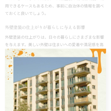
用できるケースもあるため、事前に自治体の情報を調べ
ておくと良いでしょう。
外壁塗装の仕上がりが暮らしに与える影響
外壁塗装の仕上がりは、日々の暮らしにさまざまな影響
を与えます。美しい外壁は住まいへの愛着や満足感を高
め、来客時の印象も良くなります。また、断熱性や防水
性が向上することで、室内環境が快適になり、冷暖房費
の節約にもつながることがあります。
一方で、仕上がりにムラや不具合があると、早期の劣化
や再施工のリスクが高まります。こうしたトラブルを防
ぐためには、実績のある業者や職人による丁寧な作業が
不可欠です。実際に、地元で評判の良い業者に依頼した
方からは「期待以上の仕上がりで生活が明るくなった」