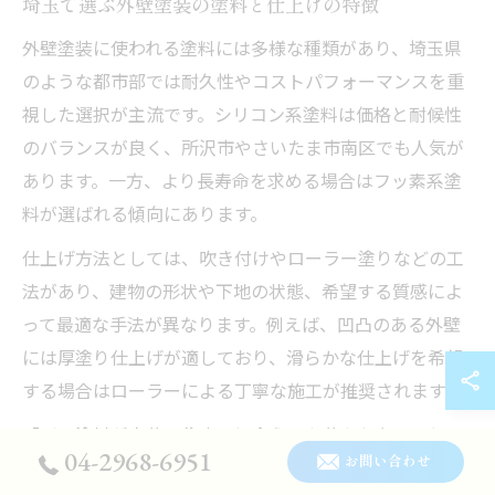
埼玉で選ぶ外壁塗装の塗料と仕上げの特徴
外壁塗装に使われる塗料には多様な種類があり、埼玉県
のような都市部では耐久性やコストパフォーマンスを重
視した選択が主流です。シリコン系塗料は価格と耐候性
のバランスが良く、所沢市やさいたま市南区でも人気が
あります。一方、より長寿命を求める場合はフッ素系塗
料が選ばれる傾向にあります。
仕上げ方法としては、吹き付けやローラー塗りなどの工
法があり、建物の形状や下地の状態、希望する質感によ
って最適な手法が異なります。例えば、凹凸のある外壁
には厚塗り仕上げが適しており、滑らかな仕上げを希望
する場合はローラーによる丁寧な施工が推奨されます。
「どの塗料が自分の住まいに合うのか分からない」とい
04-2968-6951
お問い合わせ
う声も多いため、見積もり時には塗料の性能や保証内