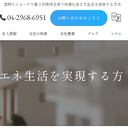
遮熱とシェードで暑さ対策埼玉県で快適な省エネ生活を実現する方法
04-2968-6951
お問い合わせはこちら
求人情報
当社の特徴
会社概要
ブログ
コラム
屋根
防水
エネ生活を実現する方
塗料
マンション
戸建て