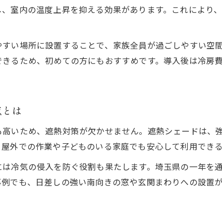
し、室内の温度上昇を抑える効果があります。これにより
遮熱シェードの設置で暮らしがどう変わるか
暑い夏を遮熱で乗り切るコツを伝授
やすい場所に設置することで、家族全員が過ごしやすい空
遮熱で冷房に頼りすぎない暮らしの工夫
できるため、初めての方にもおすすめです。導入後は冷房
遮熱効果を高めるシェード設置のベストタイミン
遮熱と通気性を両立するためのコツと注意点
遮熱シェードのデザイン選びで快適さをアップ
点とは
遮熱対策で家族の健康と家計を守る方法
も高いため、遮熱対策が欠かせません。遮熱シェードは、
暮らしを変える遮熱シェード導入の効果とは
。屋外での作業や子どものいる家庭でも安心して利用でき
遮熱シェード導入前後で変わる生活の実感
には冷気の侵入を防ぐ役割も果たします。埼玉県の一年を
遮熱で冷房費削減と快適性向上を実現する
事例でも、日差しの強い南向きの窓や玄関まわりへの設置
遮熱対策で住まいの省エネを強化する方法
遮熱シェードがもたらす環境へのやさしさ
遮熱シェード利用者のリアルな声を紹介