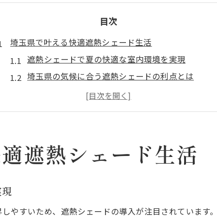
目次
埼玉県で叶える快適遮熱シェード生活
遮熱シェードで夏の快適な室内環境を実現
埼玉県の気候に合う遮熱シェードの利点とは
遮熱で冷房効率アップと省エネ生活を両立
遮熱技術で家族全員が過ごしやすい家づくり
遮熱シェード選びで暮らしの質を向上させる
遮熱シェード活用が暑さ対策に効く理由
快適遮熱シェード生活
遮熱シェードの仕組みと遮熱効果の特徴を解説
日差しをカットする遮熱で室温上昇を防ぐ方法
実現
遮熱が夏の電気代節約につながる理由とは
昇しやすいため、遮熱シェードの導入が注目されています
断熱と遮熱の違いを知って賢くシェード活用