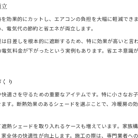
両立
室内温度の上昇防止へ遮熱の豆知識
熱を効果的にカットし、エアコンの負担を大幅に軽減でき
遮熱で室内温度を簡単にコントロールする方法
め、電気代の節約と省エネが両立します。
遮熱と断熱の効果的な組み合わせ活用術
型は日差しを根本的に遮断するため、特に効果が高いと言
遮熱素材の特徴とシェード選びのポイント
の電気料金が下がったという実例もあります。省エネ意識
室内熱中症予防に役立つ遮熱の知識を伝授
遮熱シェードの簡単お手入れと長持ちのコツ
省エネと遮熱の両立術を徹底ガイド
づくり
お気軽にお問い合わせください
お気軽にお問い合わせください
遮熱で実現する快適な省エネ生活の始め方
や快適さを守るための重要なアイテムです。特に小さなお
遮熱シェード活用で電気代を無理なく削減
せます。断熱効果のあるシェードを選ぶことで、冷暖房の
遮熱対策で家計と環境に優しい暮らしを提案
遮熱を活かしたエコな住まいづくりのコツ
て遮熱シェードを取り入れるケースも増えています。家族
遮熱と省エネを両立するアイデア集
、家全体の快適性が向上します。施工の際は、専門業者へ