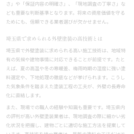
さ」や「保証内容の明確さ」、「現地調査の丁寧さ」な
施工技術が高い外壁塗装業者の見分け方
ども重要な判断基準となります。将来の資産価値を守る
アフターケア重視の外壁塗装業者を選ぶ理
ためにも、信頼できる業者選びが欠かせません。
由
外壁塗装の契約前に確認したい基準一覧
埼玉県で求められる外壁塗装の高技術とは
外壁塗装の悪質業者を避ける具体策
埼玉県で外壁塗装に求められる高い施工技術は、地域特
高い技術が安心へ導く外壁塗装の真実
有の気候や建物事情に対応できることが前提です。たと
外壁塗装の高い施工技術がもたらす安心
えば、夏の高温や冬の寒暖差、梅雨時期の湿度に強い塗
技術力が信頼につながる外壁塗装の実態
料選定や、下地処理の徹底などが挙げられます。こうし
埼玉県で評価される外壁塗装技術の特徴
た気象条件を踏まえた塗装工程の工夫が、外壁の長寿命
化に直結します。
外壁塗装のアフターフォローと技術力の関
係
また、現場での職人の経験や知識も重要です。埼玉県内
口コミから見える外壁塗装技術の信ぴょう
の評判が高い外壁塗装業者は、現地調査の際に細かい劣
性
化状況を把握し、建物ごとに適切な施工方法を提案して
信頼できる外壁塗装を見極める視点
います。高技術を持つ業者は、最新の塗料や工法だけで