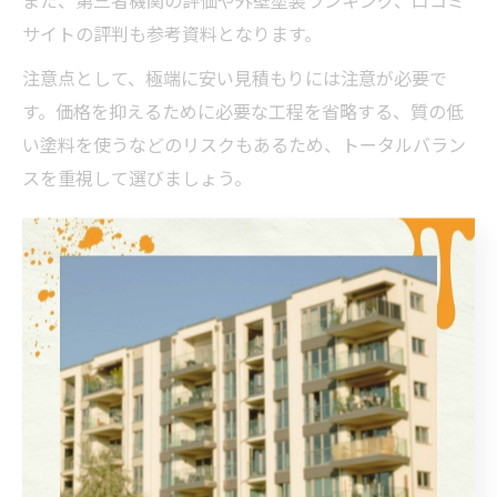
サイトの評判も参考資料となります。
注意点として、極端に安い見積もりには注意が必要で
す。価格を抑えるために必要な工程を省略する、質の低
い塗料を使うなどのリスクもあるため、トータルバラン
スを重視して選びましょう。
外壁塗装業者一覧を活用した賢い選び方
埼玉県で外壁塗装業者を選ぶ際は、業者一覧やランキン
グサイトを上手に活用することが賢い方法です。業者ご
との実績や口コミ、施工事例、対応エリアなどを一括で
比較できるため、自分の条件に合った業者を効率よく絞
り込めます。
また、悪質業者リストや過去のトラブル事例も一覧サイ
トで確認できる場合が多く、リスク回避に役立ちます。