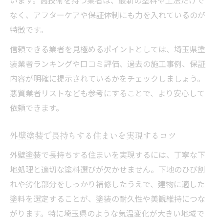
なく、アフターケアや保証体制にも力を入れているのが
外壁塗装の信頼度を高める施工技術の条件
特徴です。
見積もりで比較する外壁塗装の技術力
信頼できる業者を見極めるポイントとしては、埼玉県塗
外壁塗装で実績豊富な業者の特徴とは
装業者ランキングや口コミ評価、過去の施工事例、保証
外壁塗装業者選びで押さえたいチェック項
内容が明確に提示されているかをチェックしましょう。
目
悪質業者リストなども参考にすることで、より安心して
埼玉県の外壁塗装で失敗しない見極め方
依頼できます。
外壁塗装で長持ちする住まいを実現するコツ
外壁塗装で長持ちする住まいを実現するには、丁寧な下
地処理と適切な塗料選びが欠かせません。下地のひび割
れや劣化部分をしっかり補修したうえで、建物に適した
塗料を選定することが、塗装の耐久性や美観維持につな
がります。特に埼玉県のような気温変化が大きい地域で