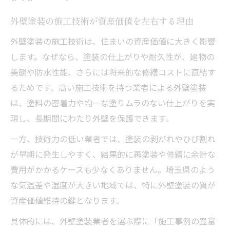
外壁塗装の業者選びに欠かせない技術力
外壁塗装の施工技術が資産価値を左右する理由
埼玉県で失敗しない外壁塗装の選択基準
外壁塗装の施工技術は、住まいの資産価値に大きく影響
外壁塗装の信頼度を見抜く重要な視点
します。なぜなら、塗装の仕上がりや耐久性が、建物の
外壁塗装会社の比較で注目すべき評価軸
美観や防水性能、さらには将来的な修繕コストに直結す
外壁塗装業者一覧を活用した賢い選び方
るためです。高い施工技術を持つ業者による外壁塗装
施工技術を比較する際の注目ポイント
は、塗料の密着力や均一な塗りムラのない仕上がりを実
外壁塗装の施工技術で差が出る理由
現し、長期間にわたり外壁を保護できます。
職人の資格や経験が外壁塗装に与える影響
一方、技術力の低い業者では、塗装の剥がれやひび割れ
塗料や工法で変わる外壁塗装の品質
が早期に発生しやすく、結果的に再塗装や修繕に余計な
外壁塗装における下地処理の重要性
費用がかかるケースも少なくありません。埼玉県のよう
な気温差や湿度が大きい地域では、特に外壁塗装の質が
埼玉県の外壁塗装で比較される技術基準
資産価値維持の鍵となります。
外壁塗装で失敗しないための基準解説
具体的には、外壁塗装業者を選ぶ際に「施工事例の豊富
外壁塗装の質を見極めるチェックポイント