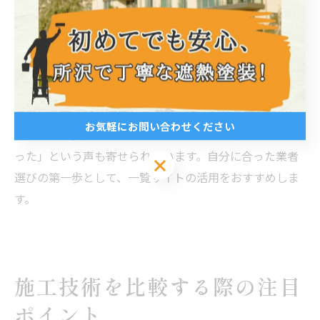
口コミ評価や施工後の満足度、アフターサービスの内容
などもチェックポイントです。複数社から見積もりを取
り、比較検討することで、納得のいく選択が可能となり
ます。
実際に業者一覧を活用した人からは「複数業者を簡単に
お気軽にお問い合わせください
比較できて安心」「ランキングや口コミが判断材料にな
った」という声も寄せられています。自分に合った業者
お気軽にお問い合わせください
選びの第一歩として、一覧サイトの活用をおすすめしま
す。
施工技術を比較する際の注目
ポイント