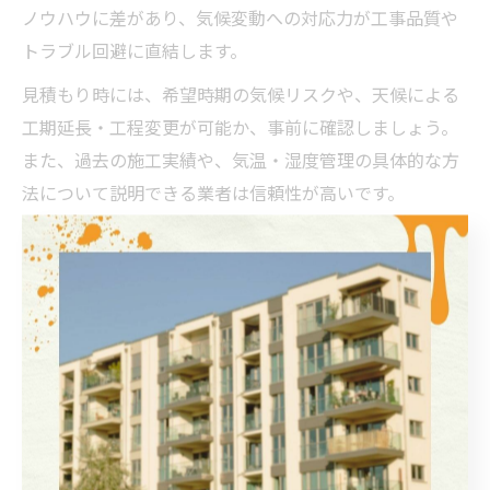
ノウハウに差があり、気候変動への対応力が工事品質や
トラブル回避に直結します。
見積もり時には、希望時期の気候リスクや、天候による
工期延長・工程変更が可能か、事前に確認しましょう。
また、過去の施工実績や、気温・湿度管理の具体的な方
法について説明できる業者は信頼性が高いです。
実際に、天候トラブルの際に柔軟に対応できる業者を選
んだことで、工事の遅延や仕上がり不良を防げたという
利用者の声も多く聞かれます。気候対応力を持つ業者を
選ぶことが、外壁塗装の安心と長持ちにつながります。
外壁塗装は季節選びが決め手