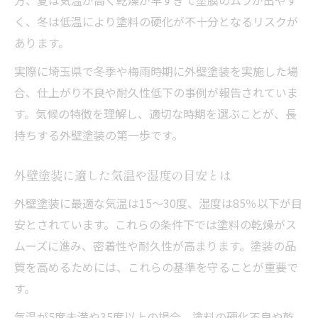
外壁塗装で起こりうる天候リスクを知ろう
く、冬は低温により塗料の硬化が不十分となるリスクが
塗装を避けるべき天気とその理由
あります。
外壁塗装の工程遅延を防ぐための天候対策
実際に埼玉県で冬季や梅雨時期に外壁塗装を実施した場
外壁塗装に影響する雨・雪・霜のリスク解
合、仕上がり不良や耐久性低下の事例が報告されていま
説
す。気候の特徴を理解し、適切な時期を選ぶことが、長
天候変化への柔軟な対応で外壁塗装を成功
持ちする外壁塗装の第一歩です。
へ
外壁塗装に適した気温や湿度の目安とは
外壁塗装に最適な気温は15～30度、湿度は85％以下が目
安とされています。これらの条件下では塗料の乾燥がス
ムーズに進み、密着性や耐久性が高まります。塗装の品
質を高めるためには、これらの基準を守ることが重要で
す。
気温が5度未満や35度以上の場合、塗料の硬化不良や乾