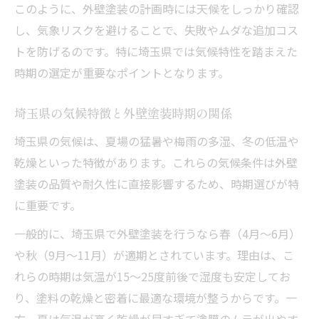
このように、外壁塗装の計画時には天候をしっかり確認
する
し、気象リスクを避けることで、失敗やムダな追加コス
外壁塗装の理想的な気温帯と施工判断基準
トを防げるのです。特に埼玉県では気候特性を踏まえた
外壁塗装で朝夕の気温差に注意すべき理由
時期の選定が重要なポイントとなります。
作業時間を工夫して外壁塗装の品質を守る
外壁塗装は安定時期の予約がスムーズ
埼玉県の気候特徴と外壁塗装時期の関係
湿度・風を考慮した外壁塗装の注意点
埼玉県の気候は、夏場の猛暑や梅雨の多湿、冬の低温や
外壁塗装では湿度と風を必ずチェックしよ
乾燥といった特徴があります。これらの気候条件は外壁
う
塗装の品質や耐久性に直接影響するため、時期選びが特
高湿度時の外壁塗装が招くトラブル例
に重要です。
強風下での外壁塗装はなぜ避けるべきか
一般的に、埼玉県で外壁塗装を行うなら春（4月～6月）
外壁塗装の乾燥不良を防ぐ湿度管理術
や秋（9月～11月）が適期とされています。理由は、こ
外壁塗装で飛散防止に必要な現場対策
れらの時期は気温が15～25度前後で湿度も安定してお
外壁塗装で避けたい天候リスク徹底解説
り、塗料の乾燥と密着に最適な環境が整うからです。一
方、夏は気温が高く乾燥が早すぎて塗膜のムラが出やす