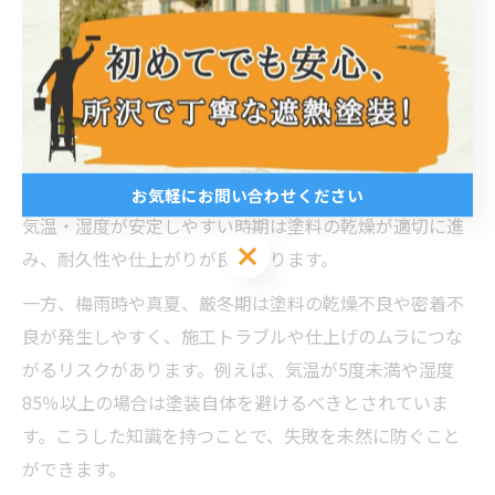
になる理由
外壁塗装の品質は季節選びで大きく変わる
外壁塗装の品質は、選ぶ季節によって大きく左右されま
す。特に埼玉県は気温や湿度の変動が大きく、季節ごと
の気候特性を把握することが重要です。春や秋といった
お気軽にお問い合わせください
気温・湿度が安定しやすい時期は塗料の乾燥が適切に進
お気軽にお問い合わせください
み、耐久性や仕上がりが良くなります。
一方、梅雨時や真夏、厳冬期は塗料の乾燥不良や密着不
良が発生しやすく、施工トラブルや仕上げのムラにつな
がるリスクがあります。例えば、気温が5度未満や湿度
85％以上の場合は塗装自体を避けるべきとされていま
す。こうした知識を持つことで、失敗を未然に防ぐこと
ができます。