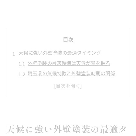
目次
天候に強い外壁塗装の最適タイミング
外壁塗装の最適時期は天候が鍵を握る
埼玉県の気候特徴と外壁塗装時期の関係
外壁塗装に適した気温や湿度の目安とは
梅雨や猛暑時期に外壁塗装を避ける理由
外壁塗装で天候リスクを最小限に抑える方
法
埼玉県の気候を活かす外壁塗装術
天候に強い外壁塗装の最適タ
外壁塗装を成功させる埼玉特有の気候対応