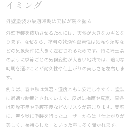
イミング
策
気温差を考慮した外壁塗装の工夫ポイント
外壁塗装の最適時期は天候が鍵を握る
外壁塗装で湿度や風を味方につける方法
外壁塗装を成功させるためには、天候が大きなカギとな
埼玉県の四季ごとの外壁塗装対策まとめ
ります。なぜなら、塗料の乾燥や密着性は気温や湿度な
外壁塗装業者選びと気候対応力の重要性
どの気象条件に大きく左右されるためです。特に埼玉県
外壁塗装は季節選びが決め手になる理由
のように季節ごとの気候変動が大きい地域では、適切な
外壁塗装の品質は季節選びで大きく変わる
時期を選ぶことが耐久性や仕上がりの美しさを左右しま
す。
春と秋が外壁塗装におすすめな理由を解説
夏や冬の外壁塗装で注意したい気象条件
例えば、春や秋は気温・湿度ともに安定しやすく、塗装
外壁塗装の工期短縮と季節の関係性
に最適な時期とされています。反対に梅雨や真夏、真冬
は乾燥不良や塗膜不良などのリスクが高まります。実際
外壁塗装トラブル回避に重要な季節の選択
に、春や秋に塗装を行ったユーザーからは「仕上がりが
安定した気温時期の外壁塗装成功ポイント
美しく、長持ちした」といった声も多く聞かれます。
安定した気温が外壁塗装の仕上がりを左右