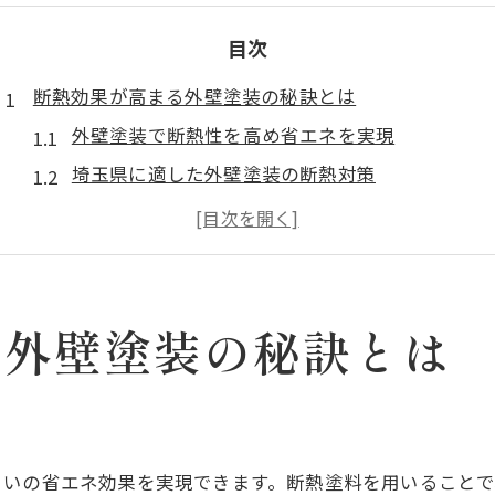
目次
断熱効果が高まる外壁塗装の秘訣とは
外壁塗装で断熱性を高め省エネを実現
埼玉県に適した外壁塗装の断熱対策
省エネ外壁塗装が快適な住まいを叶える理由
断熱塗料と外壁塗装の効果的な組み合わせ
外壁塗装で光熱費削減を目指すポイント
省エネ外壁塗装で快適な暮らしを実現
る外壁塗装の秘訣とは
外壁塗装で省エネと快適性を両立するコツ
埼玉県の気候に合う省エネ外壁塗装の特徴
外壁塗装による夏冬の室内温度変化を抑える
まいの省エネ効果を実現できます。断熱塗料を用いること
快適な住まいを作る外壁塗装の選び方