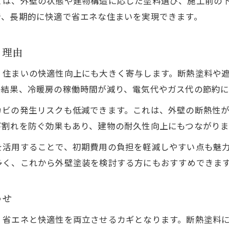
ては、外壁の状態や建物構造に応じた塗料選び、施工前の
外壁塗装の省エネ性能を比較してみよう
で、長期的に快適で省エネな住まいを実現できます。
外壁塗装の断熱性能と省エネ効果を徹底比較
遮熱塗料と断熱塗料の違いを外壁塗装で検証
る理由
埼玉県で人気の省エネ外壁塗装の実力比較
、住まいの快適性向上にも大きく寄与します。断熱塗料や
外壁塗装の省エネ性能を見極めるポイント
の結果、冷暖房の稼働時間が減り、電気代やガス代の節約に
省エネ外壁塗装の選び方と比較基準のコツ
カビの発生リスクも低減できます。これは、外壁の断熱性
今注目される省エネ外壁塗装の選び方
び割れを防ぐ効果もあり、建物の耐久性向上にもつながりま
お気軽にお問い合わせください
お気軽にお問い合わせください
外壁塗装で省エネを実現する塗料の選定法
を活用することで、初期費用の負担を軽減しやすい点も魅
埼玉県でおすすめの省エネ外壁塗装の選び方
多く、これから外壁塗装を検討する方にもおすすめできま
省エネ重視の外壁塗装業者選びのポイント
外壁塗装で長期間省エネ効果を保つコツ
わせ
快適さと省エネを両立する外壁塗装の秘訣
、省エネと快適性を両立させるカギとなります。断熱塗料