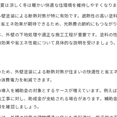
、夏は涼しく冬は暖かい快適な住環境を維持しやすくなりま
省エネ外壁塗装で健康的な生活環境を手に入れる
補助金活用でお得に外壁塗装する方法
外壁塗装による断熱対策が特に有効です。遮熱性の高い塗
に省エネ効果が期待できるため、光熱費の節約にもつながり
外壁塗装の省エネ補助金を上手に活用するコツ
埼玉県で受けられる外壁塗装補助金の最新情報
は、外壁の下地処理や適正な施工工程が重要です。塗料の
熱効果や省エネ性能について具体的な説明を受けましょう
外壁塗装補助金の条件と申請手順のポイント
申請漏れを防ぐための外壁塗装補助金確認事項
外壁塗装と省エネ補助金で負担軽減を図ろう
遮熱塗料による光熱費削減の実例紹介
いため、外壁塗装による断熱対策が住まいの快適性と省エ
外壁塗装に遮熱塗料を選ぶメリットとは
の消費電力を削減できます。
省エネ外壁塗装で光熱費が下がった実例解説
の導入を補助金の対象とするケースが増えています。例え
埼玉県の外壁塗装で見られる効果的な節約事例
装工事に対し、助成金が支給される場合があります。補助
報を確認しましょう。
外壁塗装で遮熱効果を最大限活かす方法
光熱費削減に成功した外壁塗装事例をチェック