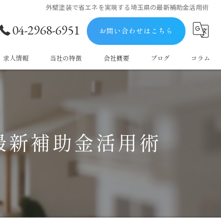
外壁塗装で省エネを実現する埼玉県の最新補助金活用術
04-2968-6951
お問い合わせはこちら
求人情報
当社の特徴
会社概要
ブログ
コラム
屋根
防水
最新補助金活用術
塗料
マンション
戸建て