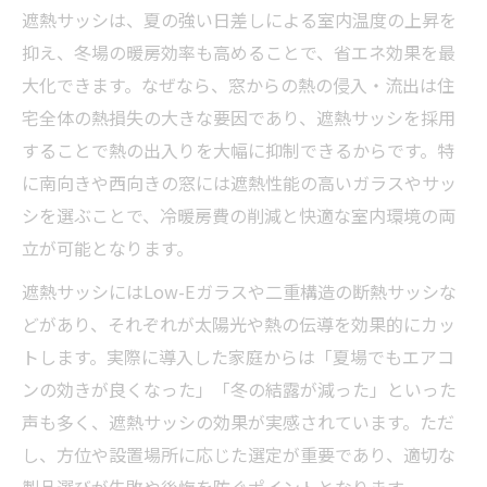
遮熱サッシは、夏の強い日差しによる室内温度の上昇を
抑え、冬場の暖房効率も高めることで、省エネ効果を最
大化できます。なぜなら、窓からの熱の侵入・流出は住
宅全体の熱損失の大きな要因であり、遮熱サッシを採用
することで熱の出入りを大幅に抑制できるからです。特
に南向きや西向きの窓には遮熱性能の高いガラスやサッ
シを選ぶことで、冷暖房費の削減と快適な室内環境の両
立が可能となります。
遮熱サッシにはLow-Eガラスや二重構造の断熱サッシな
どがあり、それぞれが太陽光や熱の伝導を効果的にカッ
トします。実際に導入した家庭からは「夏場でもエアコ
ンの効きが良くなった」「冬の結露が減った」といった
声も多く、遮熱サッシの効果が実感されています。ただ
し、方位や設置場所に応じた選定が重要であり、適切な
製品選びが失敗や後悔を防ぐポイントとなります。