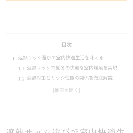
目次
遮熱サッシ選びで室内快適生活を叶える
遮熱サッシで夏冬の快適な室内環境を実現
遮熱対策とサッシ性能の関係を徹底解説
遮熱サッシの選び方で省エネ効果を高める
方法
遮熱と断熱のバランスが快適生活のカギ
遮熱サッシ導入時の後悔を防ぐポイント
断熱との違いも分かるサッシ遮熱徹底解説
遮熱サッシ選びで室内快適生