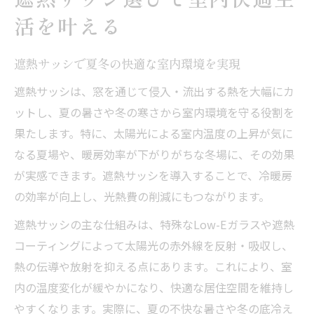
遮熱と断熱の違いを分かりやすく解説
活を叶える
遮熱サッシと断熱サッシの特徴比較
遮熱と断熱窓の選び方のポイント
遮熱サッシで夏冬の快適な室内環境を実現
遮熱ガラスのメリットとデメリットを整理
遮熱サッシは、窓を通じて侵入・流出する熱を大幅にカ
Low-Eガラスの遮熱と断熱の見分け方
ットし、夏の暑さや冬の寒さから室内環境を守る役割を
遮熱で叶う夏冬省エネな住まいの秘訣
果たします。特に、太陽光による室内温度の上昇が気に
遮熱サッシで夏冬の省エネ効果を最大化
なる夏場や、暖房効率が下がりがちな冬場に、その効果
が実感できます。遮熱サッシを導入することで、冷暖房
遮熱対策が光熱費削減に与える影響
の効率が向上し、光熱費の削減にもつながります。
遮熱サッシの効果的な住まい活用術
遮熱ガラスと断熱ガラスの省エネ比較
遮熱サッシの主な仕組みは、特殊なLow-Eガラスや遮熱
コーティングによって太陽光の赤外線を反射・吸収し、
快適と省エネの両立は遮熱がポイント
熱の伝導や放射を抑える点にあります。これにより、室
Low-Eガラス選択時の遮熱性能の比較術
内の温度変化が緩やかになり、快適な居住空間を維持し
Low-Eガラス遮熱性能の違いを徹底比較
やすくなります。実際に、夏の不快な暑さや冬の底冷え