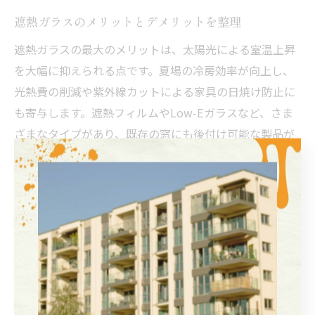
遮熱ガラスのメリットとデメリットを整理
遮熱ガラスの最大のメリットは、太陽光による室温上昇
を大幅に抑えられる点です。夏場の冷房効率が向上し、
光熱費の削減や紫外線カットによる家具の日焼け防止に
も寄与します。遮熱フィルムやLow-Eガラスなど、さま
ざまなタイプがあり、既存の窓にも後付け可能な製品が
増えています。
一方で、遮熱ガラスにはデメリットも存在します。冬場
は室内の暖かい熱も反射してしまうため、暖房効率が下
がり「寒い」と感じやすくなることがあります。また、
価格が一般的なガラスより高めであることや、ガラスの
色味や透明度が変化する場合もあるため、設置前に十分
な確認が必要です。