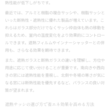
遮熱ガラス使用後の実際の光熱費変化
熱性能が低下しがちです。
遮熱サッシで後悔しないための事例分析
最近では、アルミと樹脂の複合サッシや、樹脂サッシと
遮熱ガラスのデメリット体験談も交えて解
いった断熱性・遮熱性に優れた製品が増えています。こ
説
れらはガラス部分だけでなくサッシ枠自体も熱の移動を
抑えるため、室内の温度変化をより効果的にコントロー
ルできます。遮熱フィルムやインナーシャッターとの併
用も、さらなる効果を期待できます。
また、遮熱ガラスと断熱ガラスの違いを理解し、方位や
用途に応じて使い分けることが重要です。南向きや西向
きの窓には遮熱性能を重視し、北側や冬場の寒さが気に
なる窓には断熱性能を優先するなど、バランスの良い対
策が望まれます。
遮熱サッシの選び方で省エネ効果を高める方法