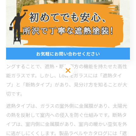
遮熱ガラスの選定時は、メリット・デメリットの両面を
理解し、設置場所や用途に応じた最適な製品選びが重要
です。後悔しないためには、実際に使用した方の口コミ
やリフォーム事例を参考にするのも有効です。
Low-Eガラスの遮熱と断熱の見分け方
お気軽にお問い合わせください
Low-Eガラスは、特殊な金属膜をガラス表面にコーティ
ングすることで、遮熱・断熱両方の機能を持たせた高性
お気軽にお問い合わせください
能ガラスです。しかし、Low-Eガラスには「遮熱タイ
プ」と「断熱タイプ」があり、見分け方を知ることが大
切です。
遮熱タイプは、ガラスの室外側に金属膜があり、太陽光
の熱を反射して室内への侵入を防ぐ仕組みです。断熱タ
イプは、室内側に金属膜があり、室内の暖かい空気を外
に逃がしにくくします。製品ラベルやカタログには「遮