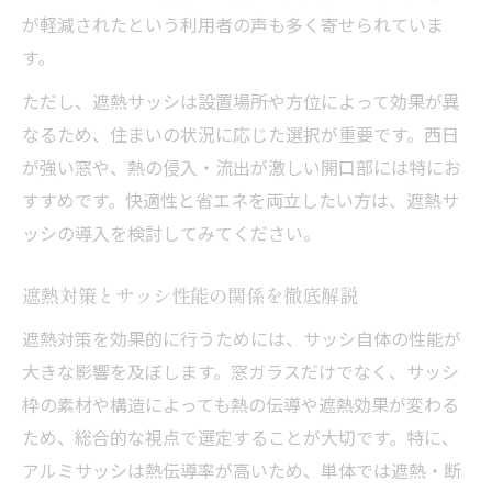
遮熱タイプと断熱タイプの見分け方
が軽減されたという利用者の声も多く寄せられていま
Low-Eガラス遮熱のメリットと注意点
す。
遮熱Low-Eガラス選びで失敗しない方法
ただし、遮熱サッシは設置場所や方位によって効果が異
遮熱ガラスのデメリットも正しく理解
なるため、住まいの状況に応じた選択が重要です。西日
アルミサッシで遮熱を高めるコツと注意点
が強い窓や、熱の侵入・流出が激しい開口部には特にお
アルミサッシ遮熱強化の具体的な方法
すすめです。快適性と省エネを両立したい方は、遮熱サ
遮熱シートやフィルムの効果と注意点
ッシの導入を検討してみてください。
アルミサッシ遮熱性能向上の実践アイデア
遮熱対策とサッシ性能の関係を徹底解説
遮熱サッシ選びで失敗しないための注意点
遮熱対策を効果的に行うためには、サッシ自体の性能が
アルミサッシの遮熱性を上げるポイント
大きな影響を及ぼします。窓ガラスだけでなく、サッシ
遮熱サッシの効果を実際事例から検証する
枠の素材や構造によっても熱の伝導や遮熱効果が変わる
遮熱サッシ導入事例で分かる効果と課題
ため、総合的な視点で選定することが大切です。特に、
遮熱サッシの効果検証と住み心地の変化
アルミサッシは熱伝導率が高いため、単体では遮熱・断