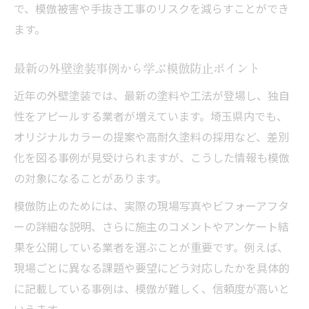
で、模倣被害や手抜き工事のリスクを減らすことができ
外壁塗装のパック料金選びで注意すべき点
ます。
最新の外壁塗装事例から学ぶ模倣防止ポイント
近年の外壁塗装では、最新の塗料や工法が登場し、独自
性をアピールする業者が増えています。埼玉県内でも、
オリジナルカラーの提案や高耐久塗料の採用など、差別
化を図る事例が見受けられますが、こうした情報も模倣
の対象になることがあります。
模倣防止のためには、実際の現場写真やビフォーアフタ
ーの詳細な説明、さらに施主のコメントやアンケート結
果を公開している業者を選ぶことが重要です。例えば、
現場ごとに異なる課題や要望にどう対応したかを具体的
に記載している事例は、模倣が難しく、信頼度が高いと
いえます。