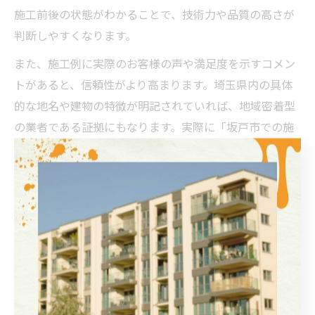
施工前後の状態がわかることで、技術力や品質の高さが
判断しやすくなります。
また、施工例に実際のお客様の声や満足度を示すコメン
トがあると、信頼性がより高まります。埼玉県内の具体
的な地名や建物の特徴が明記されていれば、地域密着型
の業者である証拠にもなります。実際に「坂戸市での施
工例」など、地元の事例が豊富な業者は安心感がありま
す。
さらに、施工例の数だけでなく、内容の充実度や多様性
も重要です。戸建て・アパート・マンションなど様々な
建物への対応実績があるかもチェックし、総合的に信頼
度を見極めましょう。
外壁塗装業者のグレードと信頼性の違い