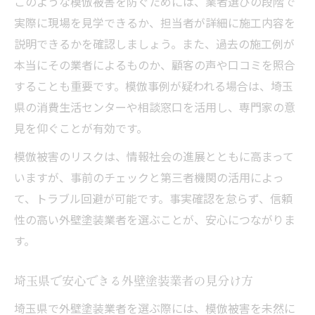
このような模倣被害を防ぐためには、業者選びの段階で
模倣事例が多発する外壁塗装の注意点
実際に現場を見学できるか、担当者が詳細に施工内容を
外壁塗装の模倣事例に潜む落とし穴とは
説明できるかを確認しましょう。また、過去の施工例が
埼玉県で多い外壁塗装のトラブル傾向を解
本当にその業者によるものか、顧客の声や口コミを照合
説
することも重要です。模倣事例が疑われる場合は、埼玉
実例から学ぶ外壁塗装模倣の見分け方
県の消費生活センターや相談窓口を活用し、専門家の意
外壁塗装のグレード別注意すべきポイント
見を仰ぐことが有効です。
模倣業者が使う外壁塗装の手口と対策
模倣被害のリスクは、情報社会の進展とともに高まって
安心の外壁塗装を実現する業者選びの極意
いますが、事前のチェックと第三者機関の活用によっ
て、トラブル回避が可能です。事実確認を怠らず、信頼
埼玉県で安心できる外壁塗装業者の特徴
性の高い外壁塗装業者を選ぶことが、安心につながりま
外壁塗装の保証内容をしっかり比較しよう
す。
外壁塗装の価格やパック料金のチェック方
法
埼玉県で安心できる外壁塗装業者の見分け方
優良な外壁塗装業者の見積もりポイント
埼玉県で外壁塗装業者を選ぶ際には、模倣被害を未然に