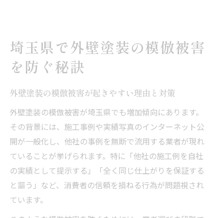
最新の外壁塗装事例から学ぶ模倣防止ポイ
ント
外壁塗装のトラブルを未然に防ぐための心
埼玉県で外壁塗装の模倣被害
構え
を防ぐ秘訣
埼玉県の外壁塗装で失敗しない注意点を解
説
外壁塗装の模倣被害が起きやすい理由と対策
信頼重視なら外壁塗装の実績を見抜く方法
外壁塗装の模倣被害が埼玉県でも増加傾向にあります。
外壁塗装の実績を正しく確認するポイント
その背景には、施工事例や実績写真のインターネット公
模倣事例に惑わされない外壁塗装の見極め
開が一般化し、他社の事例を無断で流用する業者が現れ
術
ていることが挙げられます。特に「他社の施工例を自社
埼玉県で評価される外壁塗装モデルの特徴
の実績として提示する」「全く同じ仕上がりを保証する
外壁塗装の施工例から信頼度を判断する方
と謳う」など、消費者の信頼を損ねる行為が問題視され
法
ています。
外壁塗装業者のグレードと信頼性の違い