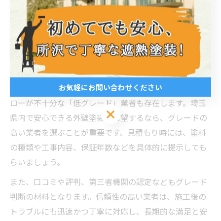
外壁塗装業者にはグレード（等級）による違いがあり、
信頼性や工事の品質にも大きく影響します。一般的に、
長年の実績や有資格者の在籍、保証体制が整っている業
者は「高グレード」とされ、技術力や提案力に優れてい
ます。
お気軽にお問い合わせください
一方で、価格の安さだけを強調し、保証やアフターフォ
ローが不十分な「低グレード」業者も存在します。埼玉
お気軽にお問い合わせください
県内で安心できる外壁塗装を希望するなら、グレードの
高い業者を選ぶことが重要です。見積もり時には、塗料
の種類や工事内容、保証年数などを具体的に提示しても
らいましょう。
また、口コミや評判、第三者機関の認定などもグレード
判断の材料となります。信頼性の高い業者は、施工後の
トラブルにも迅速かつ丁寧に対応し、長期的な満足と安