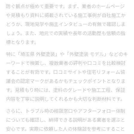
外壁塗装のアフターサービスで安心を得る
防ぐ観点が極めて重要です。まず、業者のホームページ
外壁塗装の模倣トラブル回避のポイント
や見積もり資料に掲載されている施工事例が自社施工か
外壁塗装の模倣被害を防ぐ具体的な対策
どうか、現地見学や施主インタビューの有無で確認しま
埼玉県で増える外壁塗装トラブル例を紹介
しょう。また、地元での実績や長年の活動歴も信頼の指
外壁塗装の事例を活用したトラブル回避法
標となります。
外壁塗装契約前に確認すべき重要事項
特に「埼玉県 外壁塗装」や「外壁塗装 モデル」などのキ
模倣を防ぐ外壁塗装の見積もりの見方とは
ーワードで検索し、複数業者の評判や口コミを比較検討
他社の真似に注意したい外壁塗装の実態
することが有効です。口コミサイトや住宅リフォーム協
議会の認定マークがあるかもチェックポイントとなりま
外壁塗装で他社の模倣が起きる理由を解説
す。見積もり時には、塗料のグレードや施工工程、保証
埼玉県の外壁塗装で注意が必要な事例集
内容を丁寧に説明してくれるかも大切な判断材料です。
外壁塗装の最新トレンドを正しく理解しよ
さらに、トラブル時の相談窓口やアフターフォロー体制
う
についても確認し、納得できる説明がある業者を選ぶと
他社事例を見極める外壁塗装の比較ポイン
安心です。実際に依頼した人の体験談を参考にすること
ト