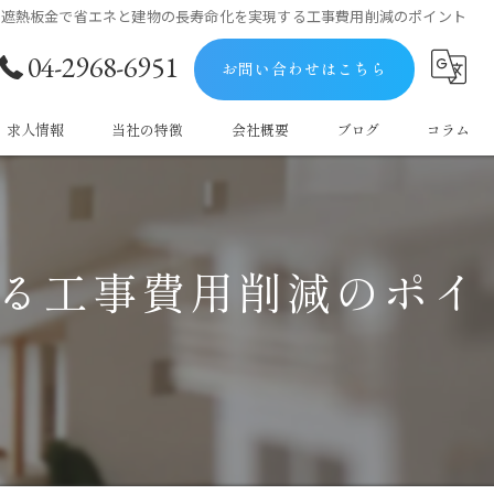
遮熱板金で省エネと建物の長寿命化を実現する工事費用削減のポイント
04-2968-6951
お問い合わせはこちら
求人情報
当社の特徴
会社概要
ブログ
コラム
屋根
防水
る工事費用削減のポイ
塗料
マンション
戸建て