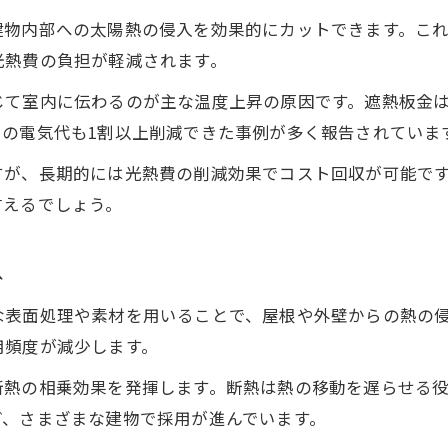
建物内部への太陽熱の侵入を効果的にカットできます。こ
遮熱施工が雨漏りやサビ対策に効果的な理由
光熱費の負担が軽減されます。
遮熱板金のメンテナンスで長寿命化を実現
快適な室内温度は遮熱対策から生まれる
じて室内に伝わるのが主な温度上昇の原因です。遮熱板金
の電気代も1割以上削減できた事例が多く報告されていま
遮熱板金で夏の室温上昇をしっかり抑える方法
遮熱対策が冬場の暖房効率にも有効な理由
すが、長期的には光熱費の削減効果でコスト回収が可能で
言えるでしょう。
遮熱工事による室温安定で快適生活を実現
遮熱板金と遮熱シートの違いと選び方
み
遮熱効果を最大限に引き出す施工のコツ
工事費用を抑える遮熱板金選びのポイント
な表面処理や素材を用いることで、屋根や外壁からの熱の
遮熱板金の種類とコストパフォーマンス比較
用頻度が減少します。
遮熱工事で費用削減する賢い見積もりのコツ
断熱の相乗効果を発揮します。断熱は熱の移動を遅らせる
遮熱板金選びで失敗しないポイントを解説
ど、さまざまな建物で採用が進んでいます。