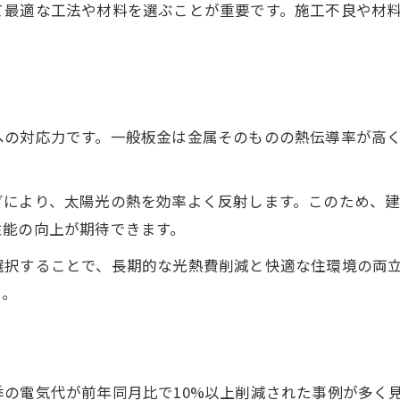
遮熱施工費用を抑えるための補助金活用法
て最適な工法や材料を選ぶことが重要です。施工不良や材
遮熱リフォームで工事費用が安くなる理由
耐久性を高める遮熱リフォームの実践術
遮熱リフォームで屋根や外壁の耐久性向上
遮熱板金の定期メンテナンスが重要な理由
への対応力です。一般板金は金属そのものの熱伝導率が高
遮熱工事に適した素材選びと施工法のコツ
遮熱と断熱を組み合わせたリフォーム術
グにより、太陽光の熱を効率よく反射します。このため、
遮熱リフォーム後のメンテナンスポイント
性能の向上が期待できます。
お気軽にお問い合わせください
お気軽にお問い合わせください
遮熱と断熱を比べた最適な工法の選び方
選択することで、長期的な光熱費削減と快適な住環境の両
遮熱と断熱の違いと効果的な使い分け方
う。
遮熱板金と断熱材のメリット・デメリット比較
遮熱工法選びで重要な判断ポイントを解説
遮熱と断熱を組み合わせた最適な施工例
の電気代が前年同月比で10%以上削減された事例が多く