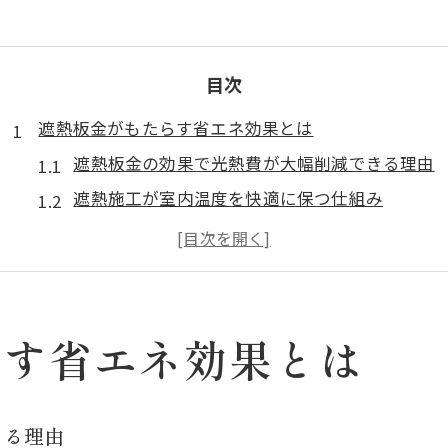
目次
遮熱板金がもたらす省エネ効果とは
遮熱板金の効果で光熱費が大幅削減できる理由
遮熱施工が室内温度を快適に保つ仕組み
遮熱板金と一般板金の省エネ性能比較
遮熱工事による電気代節約の実例紹介
遮熱板金が持続可能な省エネ対策になる理由
建物長寿命化に役立つ遮熱板金の秘訣
らす省エネ効果とは
遮熱板金が建物の劣化を防ぐメカニズム
遮熱板金による外壁や屋根の保護効果
きる理由
遮熱リフォームで建物資産価値を維持するコツ