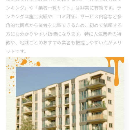
ンキング」や「業者一覧サイト」は非常に有効です。ラ
ンキングは施工実績や口コミ評価、サービス内容など多
角的な観点から業者を比較できるため、初めて依頼する
方にも分かりやすい指標になります。特に人気業者の特
徴や、地域ごとのおすすめ業者も把握しやすい点がメリ
ットです。
ただし、ランキングの情報だけを鵜呑みにせず、必ず公
式サイトでの情報確認や実際の見積もり取得を併用しま
しょう。利用者の具体的な体験談やアフターサービス体
制、助成金の活用可否なども比較ポイントです。ランキ
ングを参考にしつつ、自分の条件や希望に合った業者を
選ぶことが、満足度の高い外壁塗装につながります。