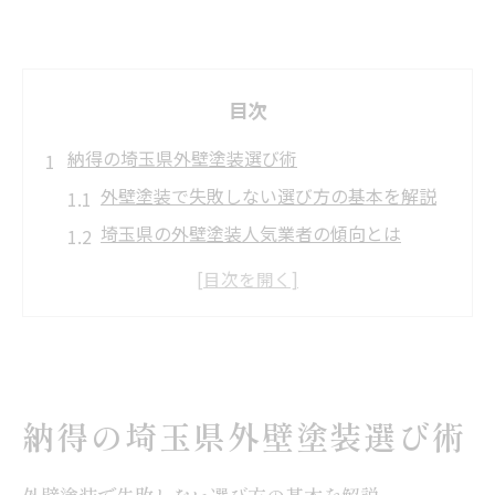
目次
納得の埼玉県外壁塗装選び術
外壁塗装で失敗しない選び方の基本を解説
埼玉県の外壁塗装人気業者の傾向とは
外壁塗装ランキングを活用した比較方法
外壁塗装業者一覧から選ぶ際の注意点
埼玉県の外壁塗装助成金情報も要チェック
安心を重視する外壁塗装業者探し
外壁塗装業者の信頼性を見極めるコツ
納得の埼玉県外壁塗装選び術
悪質業者リストから学ぶ外壁塗装の注意点