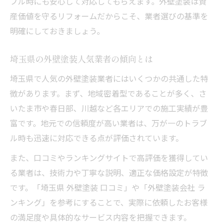
ブル時にも安心して対応してもらえます。外壁塗装は資
悪質業者リストの事例から学ぶ選び方
産価値を守るリフォームだからこそ、業者選びの基準を
外壁塗装の保証内容とアフターサービス
明確にしておきましょう。
費用相場から考える外壁塗装の賢い選び方
埼玉県の外壁塗装人気業者の傾向とは
外壁塗装の費用相場と予算立てのコツ
埼玉県で人気の外壁塗装業者にはいくつかの共通した特
見積もり比較で分かる外壁塗装の相場感
徴があります。まず、地域密着型であることが多く、さ
埼玉県の助成金を活用した費用抑制法
いたま市や春日部、川越など各エリアでの施工実績が豊
外壁塗装人気業者の価格帯を徹底比較
富です。地元での信頼度が高い業者は、万が一のトラブ
外壁塗装費用とサービス内容のバランス
ル時も迅速に対応できる点が評価されています。
口コミで評判の外壁塗装事情を徹底分析
また、口コミやランキングサイトで高評価を獲得してい
埼玉県外壁塗装口コミの活用法と注意点
る業者は、技術力や丁寧な説明、適正な価格設定が特徴
外壁塗装人気業者に寄せられる高評価事例
です。「埼玉県 外壁塗装 口コミ」や「外壁塗装会社 ラ
ランキングで見る外壁塗装業者の実力差
ンキング」を参考にすることで、実際に依頼したお客様
外壁塗装の口コミから見抜く業者の信頼性
の満足度や具体的なサービス内容を把握できます。