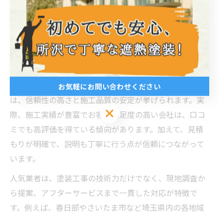
人気の外壁塗装を埼玉県で叶
えるには
外壁塗装で人気業者が選ばれる理由とは
外壁塗装において埼玉県で人気業者が選ばれる背景に
お気軽にお問い合わせください
は、信頼性の高さと施工品質の安定が挙げられます。実
お気軽にお問い合わせください
際、施工実績が豊富でお客様満足度の高い会社は、口コ
ミでも高評価を得ている傾向があります。加えて、見積
もりが明確で、説明も丁寧に行う点が信頼につながって
います。
人気業者は、塗装工事の技術力だけでなく、現地調査か
ら提案、アフターサービスまで一貫した対応が特徴で
す。例えば、春日部やさいたま市など埼玉県内の各地域