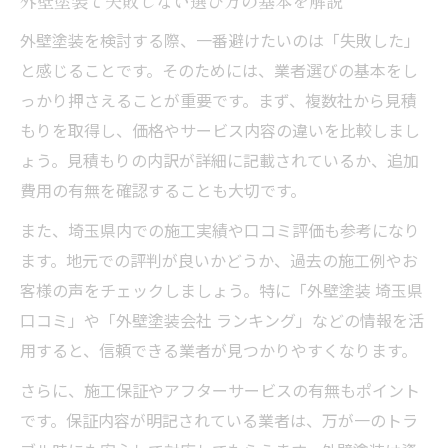
埼玉県の口コミで評判の外壁塗装業者選び
外壁塗装で失敗しない選び方の基本を解説
保証内容で比較する外壁塗装の安心度
外壁塗装を検討する際、一番避けたいのは「失敗した」
外壁塗装会社ランキングの活用ポイント
と感じることです。そのためには、業者選びの基本をし
っかり押さえることが重要です。まず、複数社から見積
人気の外壁塗装を埼玉県で叶えるには
もりを取得し、価格やサービス内容の違いを比較しまし
外壁塗装で人気業者が選ばれる理由とは
ょう。見積もりの内訳が詳細に記載されているか、追加
埼玉県の外壁塗装ランキング最新情報
費用の有無を確認することも大切です。
評判の良い外壁塗装業者の特徴を紹介
また、埼玉県内での施工実績や口コミ評価も参考になり
外壁塗装の色選びと人気カラー傾向
ます。地元での評判が良いかどうか、過去の施工例やお
埼玉県の外壁塗装助成金活用でお得に施工
客様の声をチェックしましょう。特に「外壁塗装 埼玉県
信頼できる業者選定の見極めポイント
口コミ」や「外壁塗装会社 ランキング」などの情報を活
外壁塗装の実績豊富な業者はどう選ぶ
用すると、信頼できる業者が見つかりやすくなります。
外壁塗装業者一覧から信頼性を確認する方
さらに、施工保証やアフターサービスの有無もポイント
法
です。保証内容が明記されている業者は、万が一のトラ
口コミや評価で外壁塗装業者を比較検討