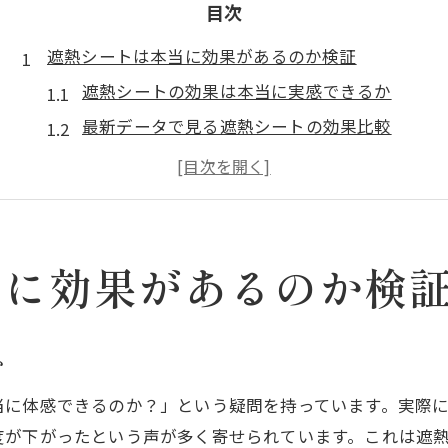
目次
遮熱シートは本当に効果があるのか検証
遮熱シートの効果は本当に実感できるか
最新データで見る遮熱シートの効果比較
遮熱対策としてのシート導入の実情
遮熱シート効果なしと感じる原因を解説
遮熱シートの効果を左右するポイントとは
室温変化から見る遮熱のメリットと実情
当に効果があるのか検
遮熱シートで室温変化を実感するには
遮熱のメリットと室温管理のポイント
か
遮熱シートで夏の室温上昇を抑える方法
当に体感できるのか？」という疑問を持っています。実際
遮熱シートの効果で冷房費は本当に下がるか
度が下がったという声が多く寄せられています。これは遮
遮熱で快適な室内環境を保つコツ