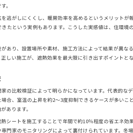
です。
屋根への遮熱シート施工で得られる省エネ効果
気を逃がしにくくし、暖房効率を高めるというメリットが
屋根に遮熱シートを施工するメリット
できたという実例もあります。こうした実感値は、住環境
遮熱シート施工による省エネ効果の実例
屋根遮熱シートの効果と節電の関係性
差があり、設置場所や素材、施工方法によって結果が異な
屋根の遮熱対策が快適さに与える影響
と正しい施工が、遮熱効果を最大限に引き出すポイントと
遮熱シートで省エネ住宅を目指す方法
冬場にも活用できる遮熱シートの実力を解説
較
冬場の遮熱シートは暖房効率向上に役立つか
門家の比較検証によって明らかになっています。代表的な
遮熱シートの冬場利用時の効果とポイント
場合、室温の上昇を約2〜3度抑制できるケースが多いこ
冬も快適な室内環境を叶える遮熱対策
向があります。
遮熱カーテンとシートの冬場の違いとは
熱シートを施工することで年間で約10％程度の省エネ効
冬の結露対策に遮熱シートは有効か
や専門家のモニタリングによって裏付けられています。冬