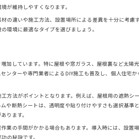
遮熱シート導入時のデメリットや注意点も紹介
環境が維持しやすくなります。
遮熱シート導入前に知るべきデメリット
素材の違いや施工方法、設置場所による差異を十分に考慮
遮熱シート効果なしと感じる場合の対処法
設の環境に最適なタイプを選びましょう。
遮熱シート選びで注意したいポイント
遮熱シート導入後のトラブル回避策
遮熱シートと断熱材の併用時の注意点
々増加しています。特に屋根や窓ガラス、屋根裏など太陽
DIYで屋根に遮熱シートを貼る方法とコツ
センターや専門業者によるDIY施工も普及し、個人住宅
DIYで屋根遮熱シートを施工する手順
お気軽にお問い合わせください
お気軽にお問い合わせください
遮熱シートDIY施工に必要な道具と準備
施工方法がポイントとなります。例えば、屋根用の遮熱シ
屋根への遮熱シート貼り方のコツを解説
ルムや断熱シートは、透明度や貼り付けやすさも選択基準
DIYでの遮熱シート効果を高める秘訣
があります。
遮熱シートDIYで失敗しないポイント
置作業の手間がかかる場合もあります。導入時には、設置
成功の秘訣です。