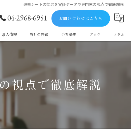
遮熱シートの効果を実証データや専門家の視点で徹底解説
04-2968-6951
お問い合わせはこちら
求人情報
当社の特徴
会社概要
ブログ
コラム
屋根
防水
の視点で徹底解説
塗料
マンション
戸建て