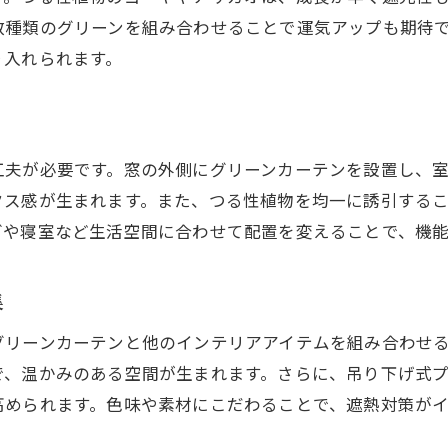
遮熱グリーンカーテン導入者のリアルな声
数種類のグリーンを組み合わせることで運気アップも期待
遮熱効果を実感した実際の体験談を紹介
り入れられます。
遮熱と癒しのある暮らしを始めた理由
グリーンカーテンの遮熱成功体験まとめ
遮熱効果で変わった日常と生活の工夫
工夫が必要です。窓の外側にグリーンカーテンを設置し、
グリーンカーテンで感じた快適な夏の思い出
クス感が生まれます。また、つる性植物を均一に誘引する
グや寝室など生活空間に合わせて配置を変えることで、機
集
グリーンカーテンと他のインテリアアイテムを組み合わせ
で、温かみのある空間が生まれます。さらに、吊り下げ式
高められます。色味や素材にこだわることで、遮熱対策がイ