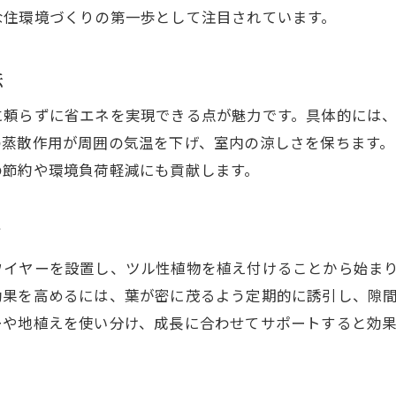
な住環境づくりの第一歩として注目されています。
ミントグリーンなど色選びのポイント
遮熱重視で楽しむ北欧風グリーンカーテン
法
遮熱効果を高めるグリーンカーテンのコツ
に頼らずに省エネを実現できる点が魅力です。具体的には
遮熱を最大化する設置場所と向きの選び方
の蒸散作用が周囲の気温を下げ、室内の涼しさを保ちます。
効果的な水やりで遮熱力をキープする方法
の節約や環境負荷軽減にも貢献します。
遮熱に適した植物の種類と特徴を解説
遮熱効果が長持ちする手入れのポイント
ツ
グリーンカーテン成功例とよくある失敗
ワイヤーを設置し、ツル性植物を植え付けることから始ま
遮熱効果の数値を比較してみよう
効果を高めるには、葉が密に茂るよう定期的に誘引し、隙
夏の猛暑対策に最適な遮熱の新常識
ーや地植えを使い分け、成長に合わせてサポートすると効果
猛暑対策に注目の遮熱とグリーンカーテン活用
遮熱効果でエアコン使用を減らす方法