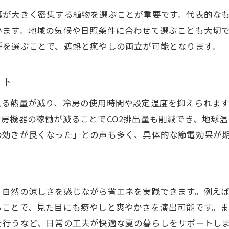
グリーンカーテンは猛暑に本当に効く？
葉が大きく密集する植物を選ぶことが重要です。代表的な
遮熱を高めるための室内工夫ポイント
います。地域の気候や日照条件に合わせて選ぶことも大切
遮熱と環境配慮の両立が新しい常識
種を選ぶことで、遮熱と癒やしの両立が可能となります。
遮熱で快適な夏を過ごすための最新情報
グリーンカーテンの効果と欠点を徹底解説
ット
グリーンカーテンの遮熱効果はどのくらい？
入る熱量が減り、冷房の使用時間や設定温度を抑えられま
実際に感じる遮熱と涼しさの体感差を紹介
房機器の稼働が減ることでCO2排出量も削減でき、地球
遮熱面でのグリーンカーテンの弱点とは
の効きが良くなった」との声も多く、具体的な節電効果が
お気軽にお問い合わせください
お気軽にお問い合わせください
遮熱効果と手入れの手間を比較検証
遮熱を重視した場合の欠点と対策法
グリーンカーテンの効果的な活用事例
、自然の涼しさを感じながら省エネを実践できます。例え
快適な住まいを叶える遮熱アイデア集
ることで、見た目にも癒やしと爽やかさを演出可能です。
遮熱で住まいの快適さを引き上げる工夫
を行うなど、日常の工夫が快適な夏の暮らしをサポートし