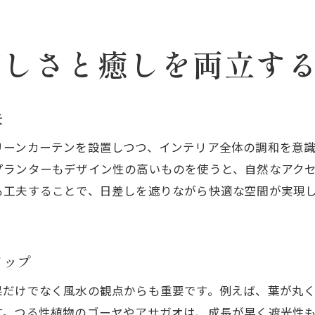
遮熱効果が高まるグリーンカーテン活用例
おしゃれと遮熱を両立するインテリア提案
遮熱に役立つグリーン小物や雑貨の選び方
涼しさと癒しを両立す
遮熱を意識したレイアウトのコツとは
遮熱を取り入れたリラックス空間の作り方
夫
省エネと温暖化対策を両立する暮らし方
リーンカーテンを設置しつつ、インテリア全体の調和を意
遮熱で省エネと温暖化防止を実践する方法
プランターもデザイン性の高いものを使うと、自然なアク
グリーンカーテンと遮熱でCO2削減に貢献
も工夫することで、日差しを遮りながら快適な空間が実現
温暖化対策として注目の遮熱ポイント解説
遮熱を活かした省エネの暮らし方アイデア
グリーンカーテンは温暖化対策になる？
アップ
遮熱で持続可能な生活を目指すポイント
果だけでなく風水の観点からも重要です。例えば、葉が丸
体験談から学ぶ遮熱とグリーンカーテンの魅力
す。つる性植物のゴーヤやアサガオは、成長が早く遮光性