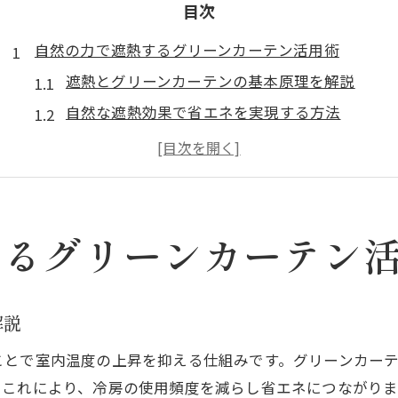
目次
自然の力で遮熱するグリーンカーテン活用術
遮熱とグリーンカーテンの基本原理を解説
自然な遮熱効果で省エネを実現する方法
グリーンカーテンの育て方と遮熱のコツ
遮熱を高めるための植物選びポイント
グリーンカーテンで得られる節電メリット
遮熱で快適な夏を叶える生活アイデア
するグリーンカーテン
おしゃれな緑で涼しさと癒しを両立する方法
遮熱しながらおしゃれな空間を作る工夫
解説
カーテンのグリーン選びで風水効果もアップ
ことで室内温度の上昇を抑える仕組みです。グリーンカー
遮熱と癒しを両立する植物の配置方法
。これにより、冷房の使用頻度を減らし省エネにつながりま
おしゃれな遮熱インテリアのアイデア集