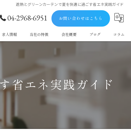
遮熱とグリーンカーテンで夏を快適に過ごす省エネ実践ガイド
04-2968-6951
お問い合わせはこちら
求人情報
当社の特徴
会社概要
ブログ
コラム
屋根
防水
す省エネ実践ガイド
塗料
マンション
戸建て