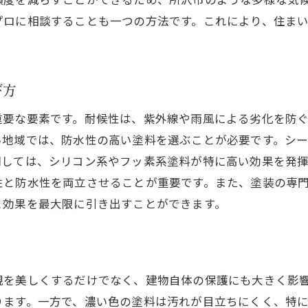
地域の建築スタイルにマッチした塗装デザイン
プロに相談することも一つの方法です。これにより、住ま
所沢市特有の外壁トラブルとその対策
地域住民の声を活かした外壁塗装の実例
快適な住まい作りを実現するための外壁塗装テクニ
び方
重要な要素です。耐候性は、紫外線や雨風による劣化を防
い地域では、防水性の高い塗料を選ぶことが必要です。シ
関しては、シリコン系やフッ素系塗料が特に高い効果を発
性と防水性を両立させることが重要です。また、塗装の専
と効果を最大限に引き出すことができます。
観を美しくするだけでなく、建物自体の保護にも大きく影
ります。一方で、濃い色の塗料は汚れが目立ちにくく、特