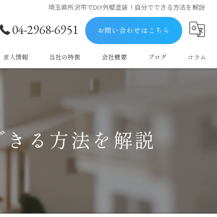
埼玉県所沢市でDIY外壁塗装！自分でできる方法を解説
04-2968-6951
お問い合わせはこちら
求人情報
当社の特徴
会社概要
ブログ
コラム
屋根
防水
できる方法を解説
塗料
マンション
戸建て