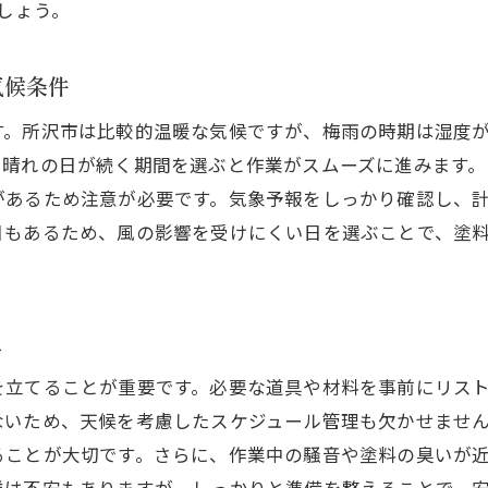
しょう。
DIY外壁塗装の基本手順所沢市での具体的な作業
所沢市での外壁塗装に必要な下準備の流れ
気候条件
塗装作業を安全に進めるためのヒント
す。所沢市は比較的温暖な気候ですが、梅雨の時期は湿度
外壁の洗浄と下地処理の重要性
に晴れの日が続く期間を選ぶと作業がスムーズに進みます
効率的な塗装作業を実現するためのテクニック
があるため注意が必要です。気象予報をしっかり確認し、
所沢市のDIY外壁塗装でよくあるトラブルと対策
日もあるため、風の影響を受けにくい日を選ぶことで、塗
作業終了後のチェックポイントと仕上げのコツ
外壁塗装に必要な道具一覧所沢市で揃えるべきアイテム
所沢市で手に入れやすいDIY外壁塗装道具リスト
え
初めてのDIYでも安心な基本ツールの紹介
を立てることが重要です。必要な道具や材料を事前にリス
外壁塗装を快適に進めるための便利アイテム
ないため、天候を考慮したスケジュール管理も欠かせませ
道具の選び方とそのメンテナンス方法
ることが大切です。さらに、作業中の騒音や塗料の臭いが
所沢市での外壁塗装に役立つ最新テクノロジー