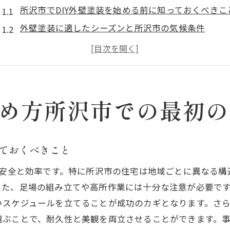
所沢市でDIY外壁塗装を始める前に知っておくべきこ
外壁塗装に適したシーズンと所沢市の気候条件
初めての外壁塗装に挑戦する際の心構え
所沢市の住宅における外壁の特徴と塗装の必要性
事前準備の重要性と具体的なステップ
所沢市でのDIY外壁塗装における地域のルール
始め方所沢市での最初
適切な塗料の選び方所沢市の気候に合わせた外壁塗装
所沢市の気候に最適な塗料の種類とは
っておくべきこと
外壁塗装における耐候性と防水性の選び方
は安全と効率です。特に所沢市の住宅は地域ごとに異なる
住まいを守る塗料の色選びとその効果
また、足場の組み立てや高所作業には十分な注意が必要で
所沢市でよく使われる塗料の特徴と比較
いスケジュールを立てることが成功のカギとなります。さ
エコで経済的な塗料選びのポイント
選ぶことで、耐久性と美観を両立させることができます。
塗料選びで失敗しないための注意点