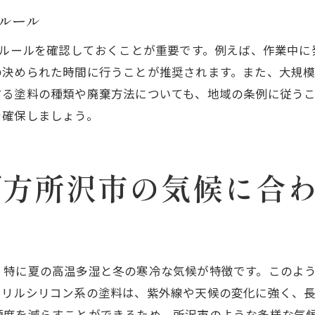
外壁塗装で資産価値を高める方法
のルール
地域の気候に応じた保護効果の実例
のルールを確認しておくことが重要です。例えば、作業中
長持ちする外壁を実現するための秘訣
の決められた時間に行うことが推奨されます。また、大規
所沢市での外壁塗装DIYよくある質問とその回答
する塗料の種類や廃棄方法についても、地域の条例に従う
DIY外壁塗装に関するよくある疑問と解答
を確保しましょう。
所沢市の気候に適した塗料についてのQ&A
初めての塗装での注意点に関する質問
施工時期や季節に関するFAQ
び方所沢市の気候に合
DIY外壁塗装に必要な資格や許可について
所沢市での塗装後のトラブル解決法
所沢市の地域特有の外壁塗装ポイント快適な住まい作り
、特に夏の高温多湿と冬の寒冷な気候が特徴です。このよ
所沢市の外壁塗装で知っておくべき地域情報
クリルシリコン系の塗料は、紫外線や天候の変化に強く、
気候に合わせた外壁塗装での工夫点
頻度を減らすことができるため、所沢市のような多様な気