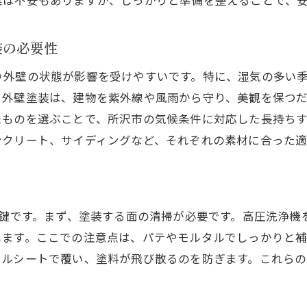
業は不安もありますが、しっかりと準備を整えることで、
DIY外壁塗装での安全装備の重要性
所沢市のDIY外壁塗装で失敗しないための注意点
装の必要性
DIY初心者が陥りやすいミスとその防止策
り外壁の状態が影響を受けやすいです。特に、湿気の多い
所沢市特有の環境で注意が必要な事項
。外壁塗装は、建物を紫外線や風雨から守り、美観を保つ
たものを選ぶことで、所沢市の気候条件に対応した長持ち
塗料の選び方で失敗しないためのアドバイス
ンクリート、サイディングなど、それぞれの素材に合った適
安全に作業を進めるための注意事項
仕上がりを左右する乾燥時間とその管理
お気軽にお問い合わせください
お気軽にお問い合わせください
所沢市での外壁塗装後のメンテナンス方法
住まいを守る外壁塗装の重要性所沢市の事例から学ぶ
の鍵です。まず、塗装する面の清掃が必要です。高圧洗浄
します。ここでの注意点は、パテやモルタルでしっかりと
所沢市で見られる外壁塗装の成功事例
ールシートで覆い、塗料が飛び散るのを防ぎます。これら
外壁塗装が住まいの耐久性に与える影響
所沢市での塗装の必要性とその時期